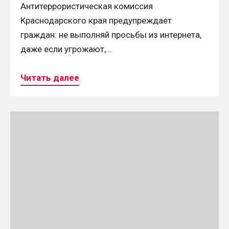
Антитеррористическая комиссия
Краснодарского края предупреждает
граждан: не выполняй просьбы из интернета,
даже если угрожают,...
Читать далее
Continue
reading
Час
Рамзая
увеличивает
портфолио
миссий
и