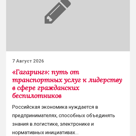
от
транспортных
услуг
к
лидерству
в
сфере
Posted
7 Август 2026
гражданских
on
«Гагаринг»: путь от
беспилотников
транспортных услуг к лидерству
в сфере гражданских
беспилотников
Российская экономика нуждается в
предпринимателях, способных объединять
знания в логистике, электронике и
нормативных инициативах...