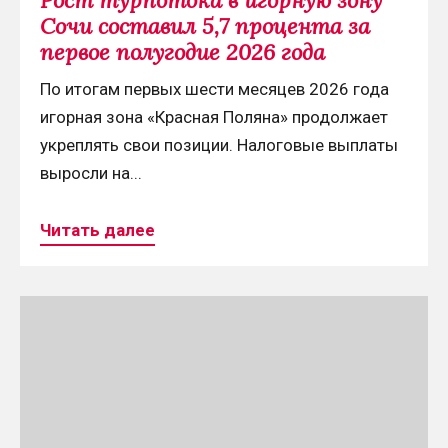
Рост турпотока в игорную зону
первое
Сочи составил 5,7 процента за
полугодие
первое полугодие 2026 года
2026
По итогам первых шести месяцев 2026 года
года
игорная зона «Красная Поляна» продолжает
укреплять свои позиции. Налоговые выплаты
выросли на...
Читать далее
Continue
reading
Свежий
релиз
Романа