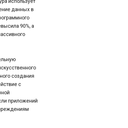
ура использует
ение данных в
программного
евысила 90%, а
пассивного
ельную
искусственного
ного создания
ействие с
зной
сли приложений
учреждениям