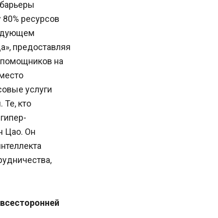
 барьеры
у 80% ресурсов
ледующем
а», предоставляя
-помощников на
Вместо
совые услуги
Те, кто
гипер-
н Цао. Он
интеллекта
рудничества,
 всесторонней