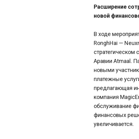
Расширение сотр
новой финансов
В ходе мероприя
RonghHai — Neuxn
стратегическом
Аравии Atmaal. П
новыми участник
платежные услуги
предлагающая ин
компания MagicE
обслуживание фи
финансовых реше
увеличивается.