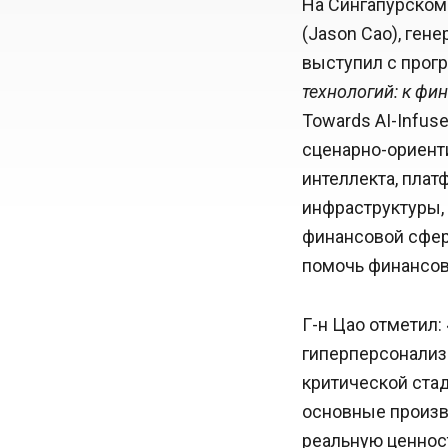
На Сингапурском
(Jason Cao), ген
выступил с про
технологий: к фи
Towards AI-Infus
сценарно-ориент
интеллекта, плат
инфраструктуры,
финансовой сфер
помочь финансов
Г-н Цао отметил:
гиперперсонализ
критической стад
основные произв
реальную ценнос