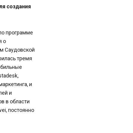
ля создания
по программе
я о
ем Саудовской
рилась тремя
абильные
tadesk,
аркетинга, и
лей и
в в области
ei, постоянно