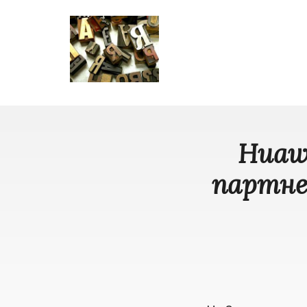
Huawe
партне