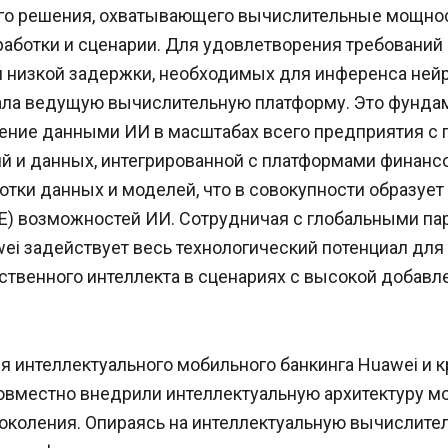
го решения, охватывающего вычислительные мощнос
аботки и сценарии. Для удовлетворения требований
и низкой задержки, необходимых для инференса нейр
ала ведущую вычислительную платформу. Это фундам
ение данными ИИ в масштабах всего предприятия с
й и данных, интегрированной с платформами финансо
тки данных и моделей, что в совокупности образует
E) возможностей ИИ. Сотрудничая с глобальными па
ei задействует весь технологический потенциал для
ственного интеллекта в сценариях с высокой добавл
я интеллектуального мобильного банкинга Huawei и 
совместно внедрили интеллектуальную архитектуру м
поколения. Опираясь на интеллектуальную вычислите