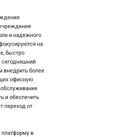
еждения
 учреждения
оли и надежного
 фокусируются на
е, быстро
а сегодняшний
м внедрить более
ющих офисную
и обслуживание
ь и обеспечить
т переход от
 платформу в