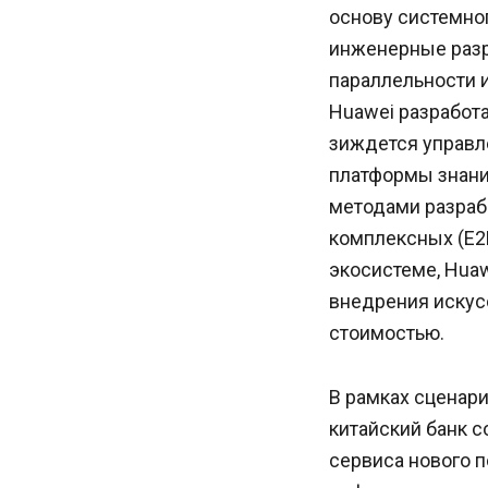
основу системно
инженерные разр
параллельности 
Huawei разработ
зиждется управл
платформы знани
методами разрабо
комплексных (E2
экосистеме, Huaw
внедрения искус
стоимостью.
В рамках сценари
китайский банк 
сервиса нового 