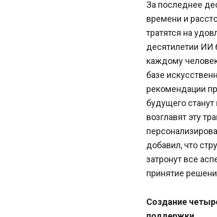
За последнее де
времени и рассто
тратятся на удо
десятилетии ИИ б
каждому человек
базе искусственн
рекомендации пр
будущего станут
возглавят эту т
персонализирован
добавил, что стр
затронут все асп
принятие решений
Создание четыр
поддержки