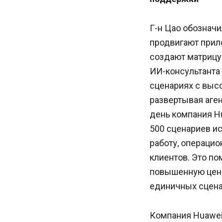
Г-н Цао обознач
продвигают прил
создают матрицу
ИИ-консультанта
сценариях с высо
развертывая аге
день компания H
500 сценариев и
работу, операцио
клиентов. Это п
повышенную ценн
единичных сцена
Компания Huawei