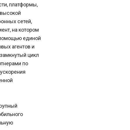
ти, платформы,
 высокой
онных сетей,
ент, на котором
 помощью единой
вых агентов и
 замкнутый цикл
ртнерами по
 ускорения
енной
крупный
обильного
льную