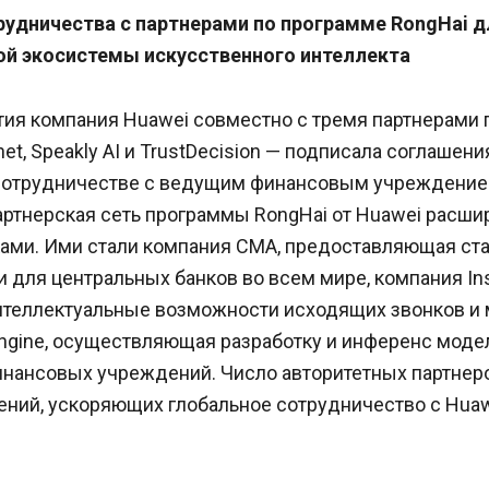
удничества с партнерами по программе RongHai д
ой экосистемы искусственного интеллекта
тия компания Huawei совместно с тремя партнерами 
et, Speakly AI и TrustDecision — подписала соглашени
 сотрудничестве с ведущим финансовым учреждени
артнерская сеть программы RongНai от Huawei расши
ами. Ими стали компания CMA, предоставляющая ст
 для центральных банков во всем мире, компания Ins
теллектуальные возможности исходящих звонков и м
ngine, осуществляющая разработку и инференс моде
нансовых учреждений. Число авторитетных партнеро
ний, ускоряющих глобальное сотрудничество с Huaw