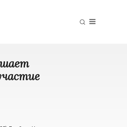
Menu
лашает
участие