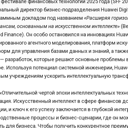
 фестивале финансовых технологий 2025 года (SFF 2
еральный директор бизнес-подразделения Huawei Digita
граммным докладом под названием
«Расширяя гориз
нансам, основанным на искусственном интеллекте»
(Be
ed Finance). Он особо остановился на инновациях Huaw
ированного агентного моделирования, платформ иск
форм для управления базами данных и знаний, а такж
 — разработок, которые решают основные проблемы 
е. Используя потенциал системной инженерии, Huaw
ым учреждениям ускорить интеллектуальную транс
 «Отличительной чертой эпохи интеллектуальных техн
ация. Искусственный интеллект в сфере финансов до
ии, и ключ к его успеху заключается в глубокой интег
одственные процессы и бизнес-сценарии, где он мо
ть для бизнеса. Чтобы получить конкурентное преим