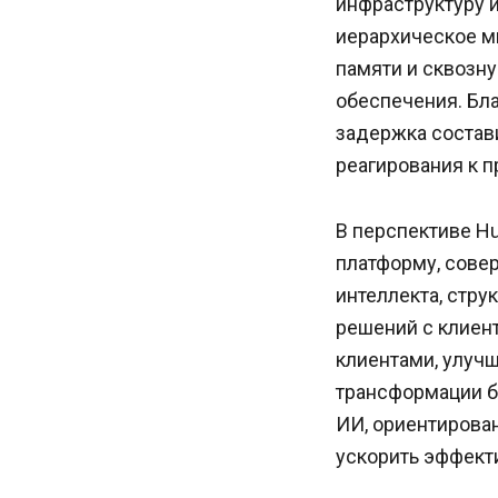
инфраструктуру и
иерархическое м
памяти и сквозн
обеспечения. Бл
задержка состави
реагирования к 
В перспективе H
платформу, сове
интеллекта, стр
решений с клиен
клиентами, улучш
трансформации б
ИИ, ориентирова
ускорить эффект