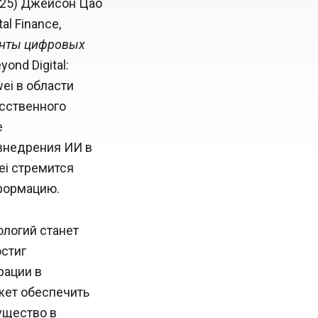
025) Джейсон Цао
l Finance,
онты цифровых
yond Digital:
ei в области
усственного
е
внедрения ИИ в
ei стремится
формацию.
ологий станет
стиг
рации в
жет обеспечить
ущество в