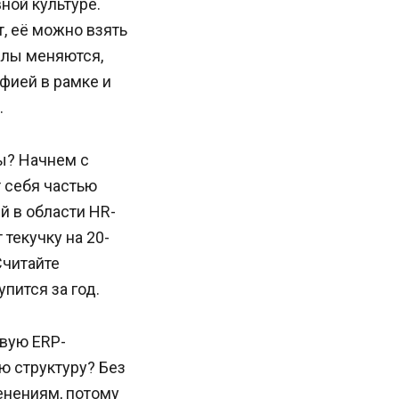
ной культуре.
, её можно взять
налы меняются,
афией в рамке и
.
ы? Начнем с
 себя частью
й в области HR-
текучку на 20-
Считайте
пится за год.
вую ERP-
ю структуру? Без
енениям, потому