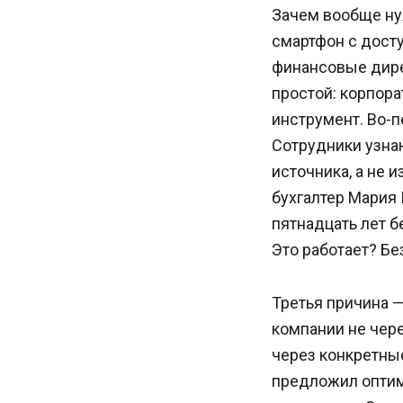
Зачем вообще нуж
смартфон с досту
финансовые дире
простой: корпора
инструмент. Во-
Сотрудники узнаю
источника, а не 
бухгалтер Мария 
пятнадцать лет б
Это работает? Бе
Третья причина —
компании не чере
через конкретные
предложил оптим