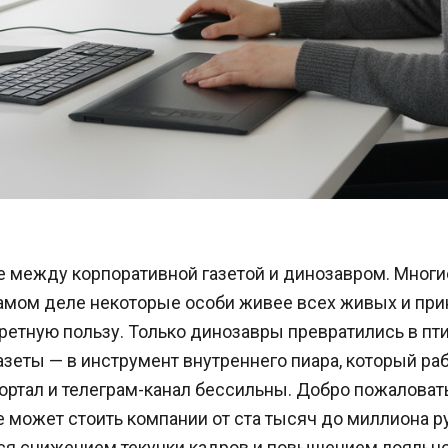
е между корпоративной газетой и динозавром. Многи
самом деле некоторые особи живее всех живых и при
етную пользу. Только динозавры превратились в пти
зеты — в инструмент внутреннего пиара, который раб
ртал и телеграм-канал бессильны. Добро пожаловать
 может стоить компании от ста тысяч до миллиона ру
ься снижением текучки кадров и повышением лояльн