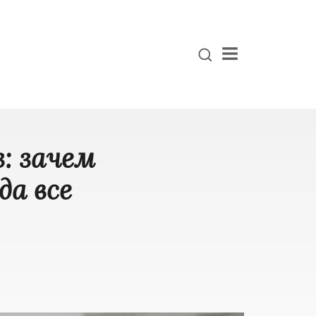
Menu
: зачем
да все