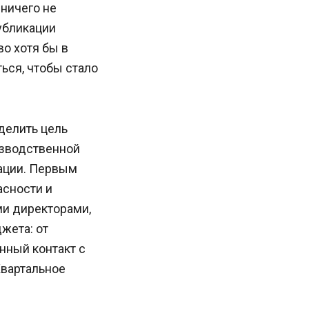
ничего не
публикации
о хотя бы в
ться, чтобы стало
делить цель
изводственной
рации. Первым
асности и
ми директорами,
жета: от
нный контакт с
Квартальное