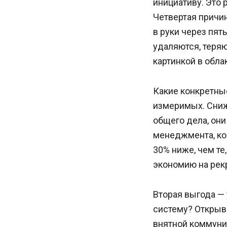
инициативу. Это 
Четвертая причин
в руки через пят
удаляются, теряю
картинкой в обла
Какие конкретны
измеримых. Сниж
общего дела, они
менеджмента, ко
30% ниже, чем те
экономию на рекр
Вторая выгода —
систему? Открыв
внятной коммуни