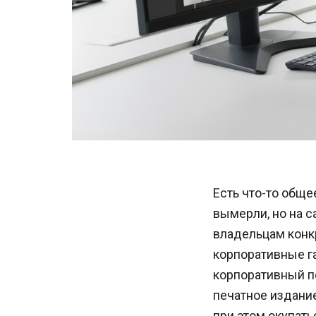
Есть что-то обще
вымерли, но на 
владельцам конкр
корпоративные га
корпоративный по
печатное издание
при этом окупат