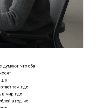
е думают, что оба
носят
ц, а
отает там, где
 в мир, где
блей в год, но
ости