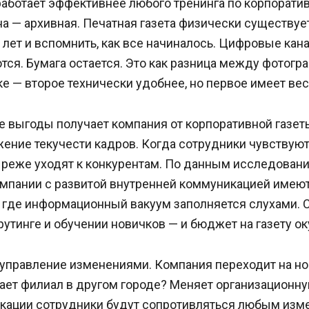
работает эффективнее любого тренинга по корпоратив
а — архивная. Печатная газета физически существует
ь лет и вспомнить, как все начиналось. Цифровые ка
тся. Бумага остается. Это как разница между фотогр
ке — второе технически удобнее, но первое имеет вес
е выгоды получает компания от корпоративной газет
ение текучести кадров. Когда сотрудники чувствуют
 реже уходят к конкурентам. По данным исследовани
мпании с развитой внутренней коммуникацией имеют 
, где информационный вакуум заполняется слухами. 
утинге и обучении новичков — и бюджет на газету оку
 управление изменениями. Компания переходит на но
ает филиал в другом городе? Меняет организационну
кации сотрудники будут сопротивляться любым изм