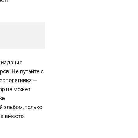
 издание
ров. Не путайте с
орпоративка —
ор не может
ке
 альбом, только
 а вместо