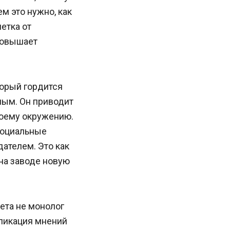
м это нужно, как
етка от
 повышает
торый гордится
мым. Он приводит
воему окружению.
 социальные
ателем. Это как
 на заводе новую
ета не монолог
бликация мнений