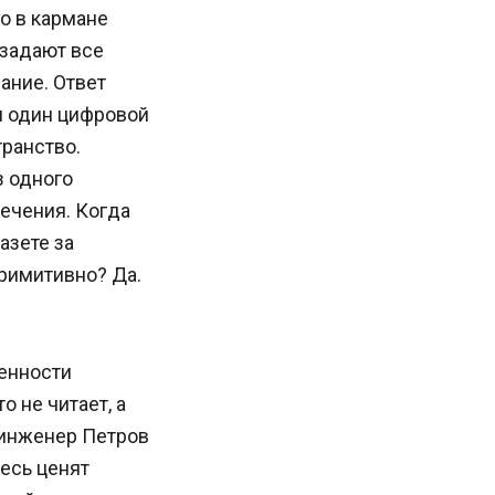
го в кармане
 задают все
ание. Ответ
ни один цифровой
ранство.
з одного
лечения. Когда
азете за
примитивно? Да.
ценности
 не читает, а
 инженер Петров
есь ценят