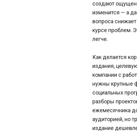
создают ощущени
изменится — а да
вопроса снижает 
курсе проблем. Э
легче.
Как делается кор
издания, целевую
компании с работ
нужны крупные фо
социальных прог
разборы проектов
ежемесячника до
аудиторией, но т
издание дешевле,