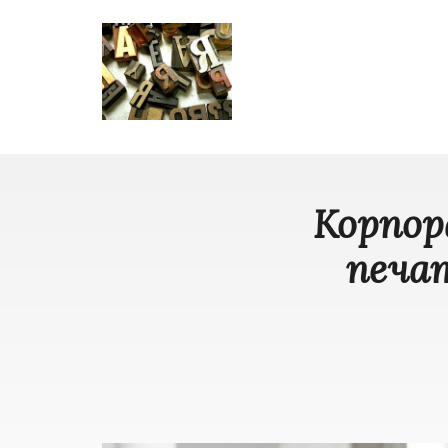
Корпор
печат