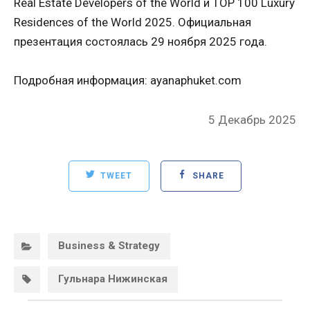
Real Estate Developers of the World и TOP 100 Luxury
Residences of the World 2025. Официальная
презентация состоялась 29 ноября 2025 года.
Подробная информация: ayanaphuket.com
Posted
5 Декабрь 2025
on
TWEET
SHARE
Categories:
Business & Strategy
Tags:
Гульнара Нижинская
Post