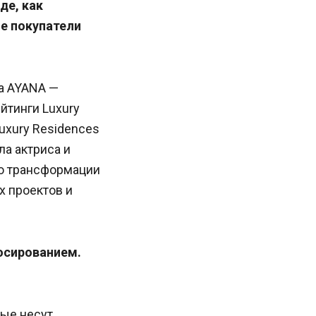
де, как
е покупатели
та AYANA —
йтинги Luxury
Luxury Residences
ла актриса и
 о трансформации
 проектов и
юсированием.
рые несут