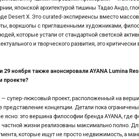
рнии, японской архитектурой тишины Тадао Андо, гло
де Desert X. Это curated-экспириенсы вместо массо
ты, воркшопы с приглашенными художниками, фило
юдей, которые устали от стандартной светской актив
ектуального и творческого развития, это критически
и 29 ноября также анонсировали AYANA Lumina Res
м проекте?
e — супер-люксовый проект, расположенный на верши
е представление концепции. Детали пока ограничены,
е ясно: это вершина философии бренда AYANA, где ф
 частной жизни реализованы максимально полно. Дл
гмента, которые ищут не просто недвижимость, а ма