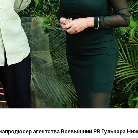
иапродюсер агентства Всевышний PR Гульнара Ниж