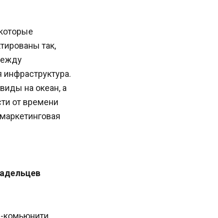
 которые
тированы так,
между
 инфраструктура.
виды на океан, а
сти от времени
 маркетинговая
ладельцев
s-комьюнити