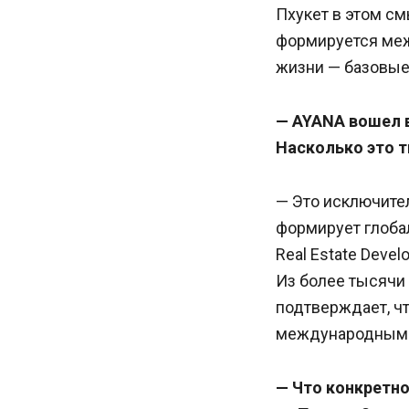
Пхукет в этом см
формируется меж
жизни — базовые
— AYANA вошел в
Насколько это т
— Это исключител
формирует глоба
Real Estate Deve
Из более тысячи 
подтверждает, чт
международными 
— Что конкретн