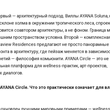
ервый — архитектурный подход. Виллы AYANA Soluna,
клоне холма в окружении тропического леса, спроек
овится соавтором архитектуры, а не фоном. Граница 
ешним пространством условна. Второй — комплексная
aview Residences предлагают не просто панорамные 
онта в архитектуру, где пейзаж меняется в зависимо
Третий — философия комьюнити. AYANA Circle — это не
льная платформа для wellness-практик, арт-проектов,
х диалогов.
AYANA Circle. Что это практически означает для в
вдохновлен лучшими мировыми примерами — wellnes