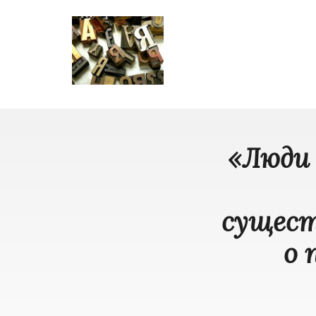
«Люди
сущест
о 