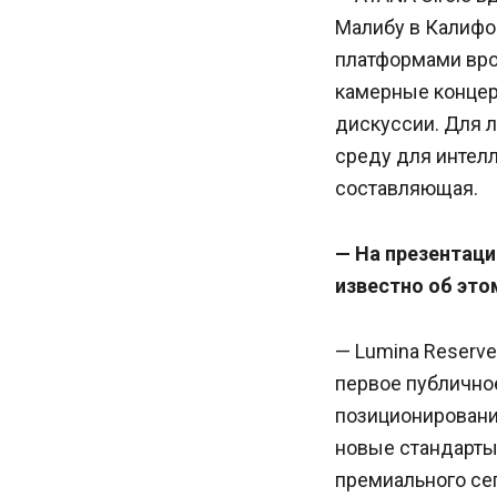
Малибу в Калифо
платформами вро
камерные концер
дискуссии. Для л
среду для интелл
составляющая.
— На презентаци
известно об это
— Lumina Reserv
первое публично
позиционировани
новые стандарты
премиального се