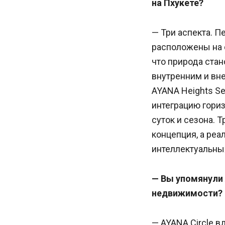
на Пхукете?
— Три аспекта. П
расположены на с
что природа стан
внутренним и вн
AYANA Heights Se
интеграцию гориз
суток и сезона. 
концепция, а реа
интеллектуальны
— Вы упомянули 
недвижимости?
— AYANA Circle 