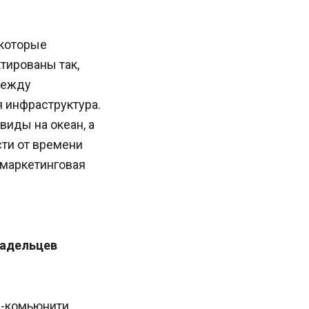
 которые
тированы так,
между
 инфраструктура.
виды на океан, а
сти от времени
 маркетинговая
ладельцев
s-комьюнити