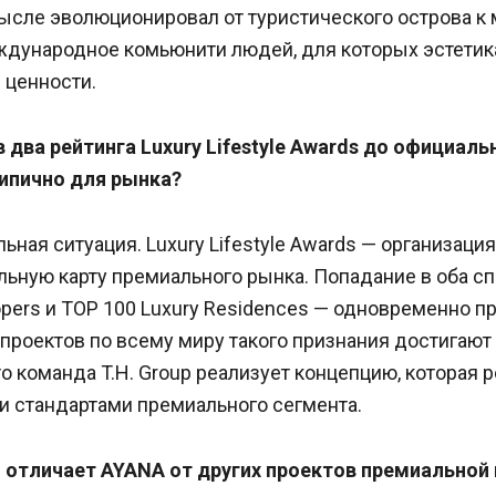
ысле эволюционировал от туристического острова к м
дународное комьюнити людей, для которых эстетика
 ценности.
 два рейтинга Luxury Lifestyle Awards до официаль
ипично для рынка?
ьная ситуация. Luxury Lifestyle Awards — организация
льную карту премиального рынка. Попадание в оба сп
lopers и TOP 100 Luxury Residences — одновременно п
проектов по всему миру такого признания достигают
о команда T.H. Group реализует концепцию, которая 
стандартами премиального сегмента.
о отличает AYANA от других проектов премиально