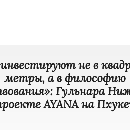
 инвестируют не в квад
метры, а в философию
вования»: Гульнара Ни
проекте AYANA на Пхук