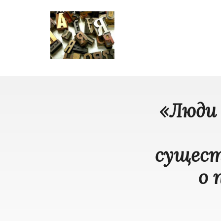
«Люди
сущест
о 