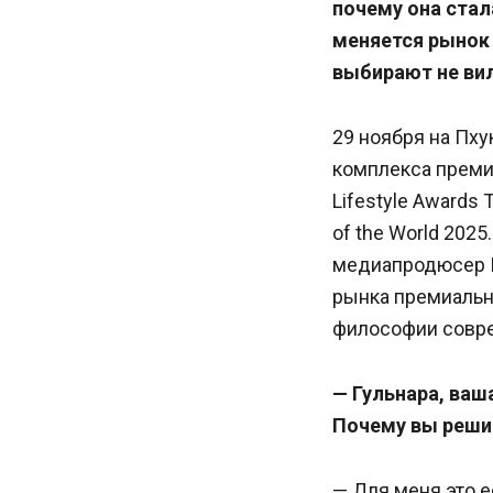
почему она стал
меняется рынок
выбирают не ви
29 ноября на Пх
комплекса премиа
Lifestyle Awards 
of the World 202
медиапродюсер Г
рынка премиальн
философии совре
— Гульнара, ваш
Почему вы реши
— Для меня это 