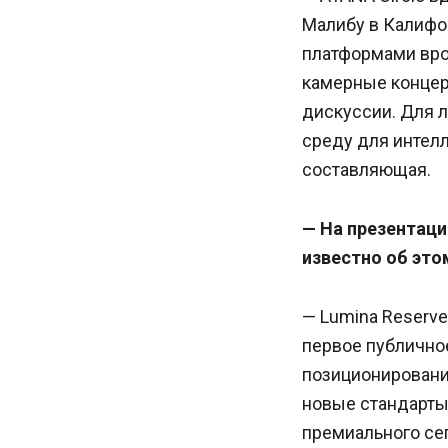
Малибу в Калифо
платформами вро
камерные концер
дискуссии. Для л
среду для интелл
составляющая.
— На презентаци
известно об это
— Lumina Reserv
первое публично
позиционировани
новые стандарты
премиального се