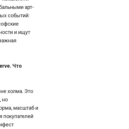
бальными арт-
вых событий:
софские
ности и ищут
 важная
erve. Что
не холма. Это
 но
орма, масштаб и
я покупателей
нифест