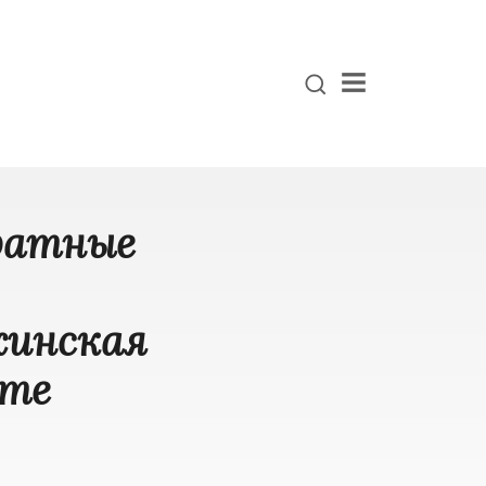
Menu
ратные
жинская
ете