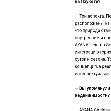
на Пхукете?
— Три аспекта. П
расположены на с
что природа стан
внутренним и вн
AYANA Heights Se
интеграцию гориз
суток и сезона. 
концепция, а реа
интеллектуальны
— Вы упомянули 
недвижимости?
— AYANA Circle 