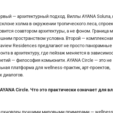
ервый — архитектурный подход. Виллы AYANA Soluna,
клоне холма в окружении тропического леса, спроек
овится соавтором архитектуры, а не фоном. Граница 
ешним пространством условна. Второй — комплексная
aview Residences предлагают не просто панорамные 
онта в архитектуру, где пейзаж меняется в зависимо
Третий — философия комьюнити. AYANA Circle — это не
льная платформа для wellness-практик, арт-проектов,
х диалогов.
AYANA Circle. Что это практически означает для в
вдохновлен лучшими мировыми примерами — wellnes