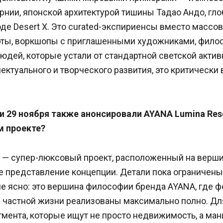
рнии, японской архитектурой тишины Тадао Андо, гло
де Desert X. Это curated-экспириенсы вместо массо
ты, воркшопы с приглашенными художниками, фило
юдей, которые устали от стандартной светской актив
ектуального и творческого развития, это критически
и 29 ноября также анонсировали AYANA Lumina Res
м проекте?
e — супер-люксовый проект, расположенный на верши
е представление концепции. Детали пока ограничены,
е ясно: это вершина философии бренда AYANA, где ф
 частной жизни реализованы максимально полно. Дл
гмента, которые ищут не просто недвижимость, а ма