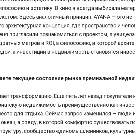
лософию и эстетику. В кино я всегда выбирала мате
кстом. Здесь аналогичный принцип: AYANA — это не 
о архитектурная концепция, где пространство и чел
еня пригласили познакомиться с проектом, я увидела
ратных метров и ROI, а философию, в которой архите
одой, а инвестиции в недвижимость становятся инве
ваете текущее состояние рынка премиальной недви
ает трансформацию. Еще пять лет назад покупатели 
зиатскую недвижимость преимущественно как инве
место для отдыха. Сейчас запрос изменился — люди 
 океан, а среду, в которой комфортно существовать п
труктуру, сообщество единомышленников, культурны