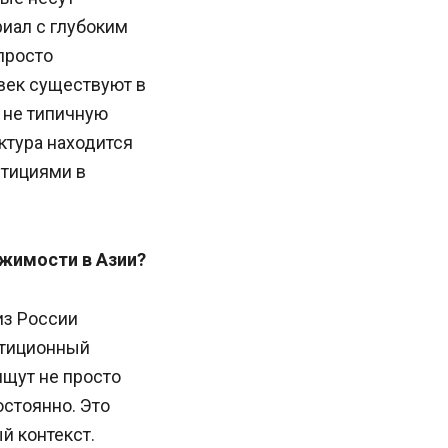
риал с глубоким
просто
овек существуют в
 не типичную
ктура находится
стициями в
жимости в Азии?
из России
стиционный
ищут не просто
остоянно. Это
й контекст.