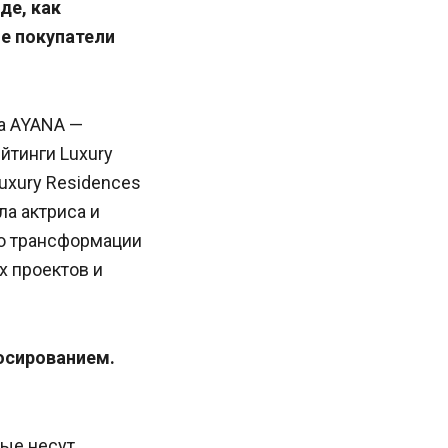
де, как
е покупатели
та AYANA —
йтинги Luxury
Luxury Residences
ла актриса и
 о трансформации
 проектов и
юсированием.
рые несут