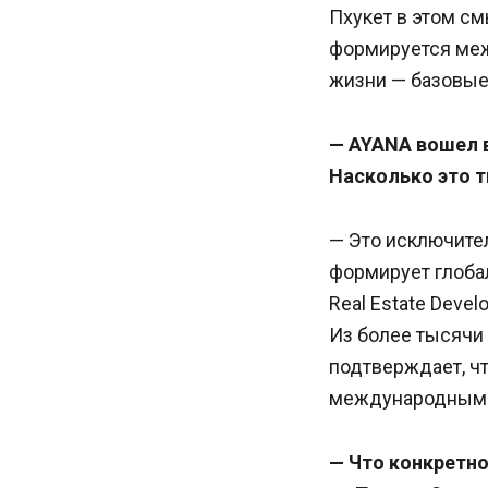
Пхукет в этом см
формируется меж
жизни — базовые
— AYANA вошел в
Насколько это т
— Это исключител
формирует глоба
Real Estate Deve
Из более тысячи 
подтверждает, чт
международными 
— Что конкретн