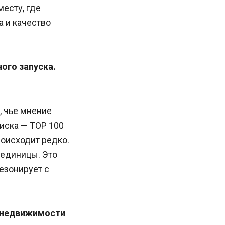
есту, где
 и качество
ного запуска.
, чье мнение
иска — TOP 100
роисходит редко.
 единицы. Это
резонирует с
й недвижимости