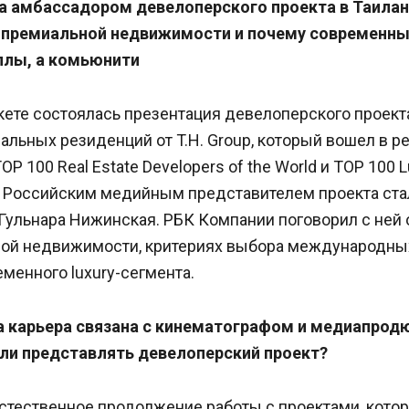
а амбассадором девелоперского проекта в Таилан
 премиальной недвижимости и почему современны
ллы, а комьюнити
укете состоялась презентация девелоперского проек
льных резиденций от T.H. Group, который вошел в ре
TOP 100 Real Estate Developers of the World и TOP 100 
5. Российским медийным представителем проекта ста
ульнара Нижинская. РБК Компании поговорил с ней
ой недвижимости, критериях выбора международных
менного luxury-сегмента.
а карьера связана с кинематографом и медиапрод
ли представлять девелоперский проект?
естественное продолжение работы с проектами, кото