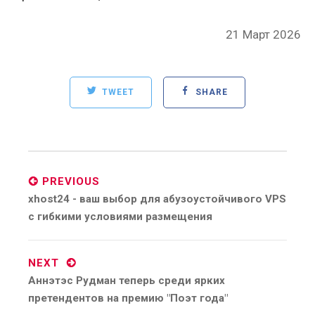
Posted
21 Март 2026
on
TWEET
SHARE
Post
navigation
PREVIOUS
Previous
xhost24 - ваш выбор для абузоустойчивого VPS
post:
с гибкими условиями размещения
NEXT
Next
Аннэтэс Рудман теперь среди ярких
post:
претендентов на премию "Поэт года"