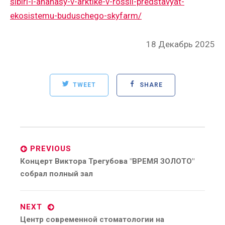
sibiri-i-ananasy-v-arktike-v-rossii-predstavyat-
ekosistemu-buduschego-skyfarm/
Posted
18 Декабрь 2025
on
TWEET
SHARE
Post
navigation
PREVIOUS
Previous
Концерт Виктора Трегубова "ВРЕМЯ ЗОЛОТО"
post:
собрал полный зал
NEXT
Next
Центр современной стоматологии на