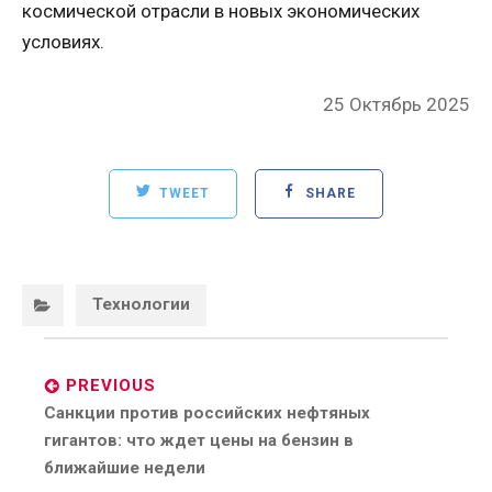
космической отрасли в новых экономических
условиях.
Posted
25 Октябрь 2025
on
TWEET
SHARE
Categories:
Технологии
Post
navigation
PREVIOUS
Previous
Санкции против российских нефтяных
post:
гигантов: что ждет цены на бензин в
ближайшие недели