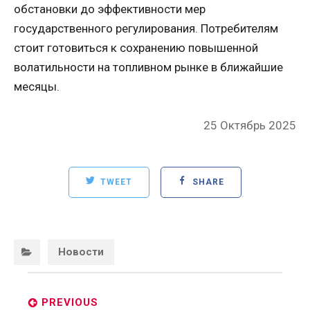
обстановки до эффективности мер
государственного регулирования. Потребителям
стоит готовиться к сохранению повышенной
волатильности на топливном рынке в ближайшие
месяцы.
Posted
25 Октябрь 2025
on
TWEET
SHARE
Categories:
Новости
Post
navigation
PREVIOUS