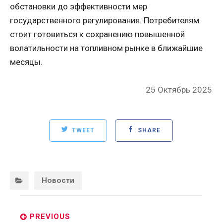
обстановки до эффективности мер
государственного регулирования. Потребителям
стоит готовиться к сохранению повышенной
волатильности на топливном рынке в ближайшие
месяцы.
Posted
25 Октябрь 2025
on
TWEET
SHARE
Categories:
Новости
Post
navigation
PREVIOUS