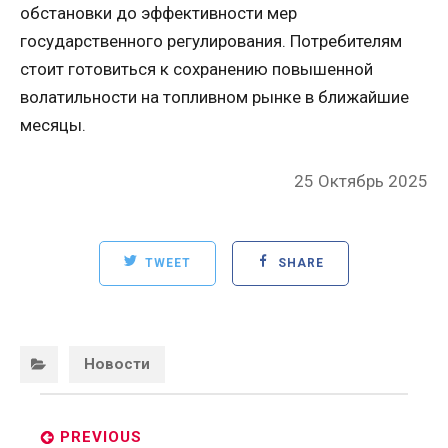
обстановки до эффективности мер
государственного регулирования. Потребителям
стоит готовиться к сохранению повышенной
волатильности на топливном рынке в ближайшие
месяцы.
Posted
25 Октябрь 2025
on
TWEET
SHARE
Categories:
Новости
Post
navigation
PREVIOUS