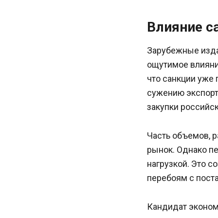
Влияние с
Зарубежные издан
ощутимое влияни
что санкции уже 
сужению экспорт
закупки российск
Часть объемов, р
рынок. Однако п
нагрузкой. Это с
перебоям с пост
Кандидат эконом