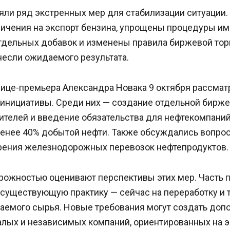
яли ряд экстренных мер для стабилизации ситуации
ичения на экспорт бензина, упрощены процедуры им
тдельных добавок и изменены правила биржевой торг
несли ожидаемого результата.
вице-премьера Александра Новака 9 октября рассмат
инициативы. Среди них — создание отдельной бирже
ителей и введение обязательства для нефтекомпаний
менее 40% добытой нефти. Также обсуждались вопро
орения железнодорожных перевозок нефтепродуктов.
орожностью оценивают перспективы этих мер. Часть
 существующую практику — сейчас на переработку и 
аемого сырья. Новые требования могут создать доп
алых и независимых компаний, ориентированных на э