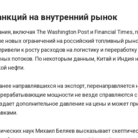
анкций на внутренний рынок
ия, включая The Washington Post и Financial Times,
е новых ограничений на российский топливный рыно
привели к росту расходов на логистику и переработку 
ных потоков. По некоторым данным, Китай и Индия 
ой нефти.
анее направлявшихся на экспорт, перенаправляется 
ерерабатывающие мощности не везде справляются 
оздает дополнительное давление на цены и может пр
авками.
ических наук Михаил Беляев высказывает скептичес