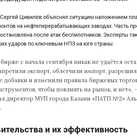
 Сергей Цивилёв объяснял ситуацию наложением пл
онтов на нефтеперерабатывающих заводах. Часть п
остановлена после атак беспилотников. Эксперты т
ких ударов по ключевым НПЗ на юге страны.
 бирже с начала сентября никак не удаётся оста
запретили экспорт, облегчили импорт, разреши
 добавки и изменили правила биржевых торгов
струментов, чтобы повлиять на рынок, и нет», 
ал директор МУП города Казани «ПАТП №2» Аль
.
ительства и их эффективность