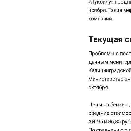
«Лукойлу» предп
ноября. Такие ме
компаний.
Текущая с
Проблемы с поста
данным монитори
Калининградской 
Министерство эн
октября.
Цены на бензин 
средние стоимост
АИ-95 и 86,85 ру
По сравнению с 