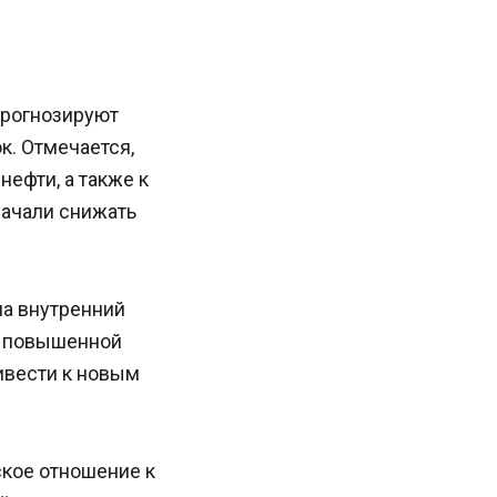
 прогнозируют
к. Отмечается,
нефти, а также к
начали снижать
на внутренний
с повышенной
ивести к новым
кое отношение к