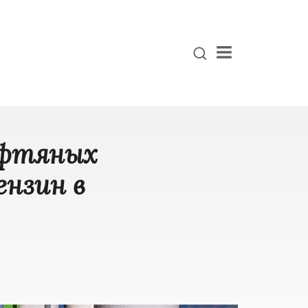
Menu
ефтяных
ензин в