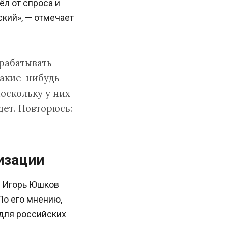
л от спроса и
кий», — отмечает
рабатывать
какие-нибудь
оскольку у них
дет. Повторюсь:
изации
и Игорь Юшков
По его мнению,
 для российских