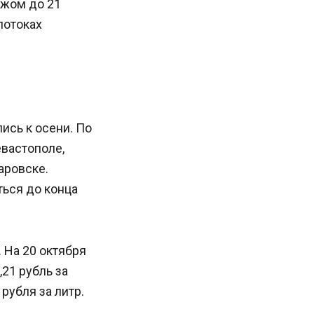
ежом до 21
потоках
ись к осени. По
вастополе,
аровске.
ться до конца
 На 20 октября
,21 рубль за
рубля за литр.