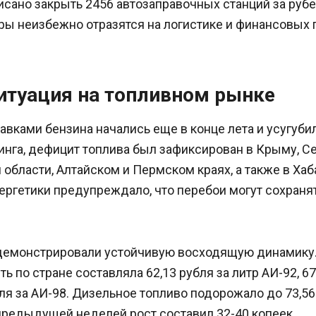
исано закрыть 2456 автозаправочных станций за руб
ры неизбежно отразятся на логистике и финансовых 
итуация на топливном рынке
вками бензина начались еще в конце лета и усугубил
нга, дефицит топлива был зафиксирован в Крыму, Се
области, Алтайском и Пермском краях, а также в Хаб
ергетики предупреждало, что перебои могут сохраня
демонстрировали устойчивую восходящую динамику.
ь по стране составляла 62,13 рубля за литр АИ-92, 67
бля за АИ-98. Дизельное топливо подорожало до 73,56 
предыдущей неделей рост составил 32-40 копеек.