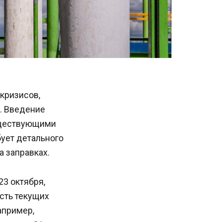
кризисов,
. Введение
уществующими
бует детального
а заправках.
3 октября,
сть текущих
апример,