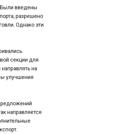
. Были введены
порта, разрешено
овли. Однако эти
ривались
вой секции для
 направлять на
сы улучшения
 предложений
так направляется
олнительные
кспорт.