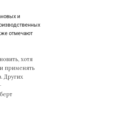
ановых и
роизводственных
акже отмечают
новить, хотя
ли применять
. Других
—
берт