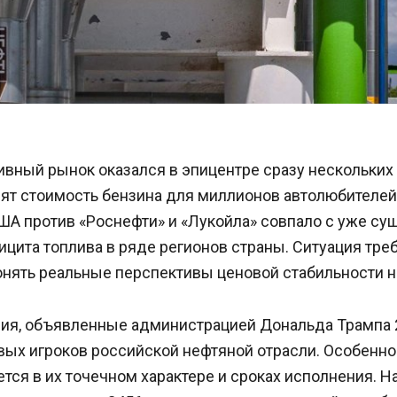
вный рынок оказался в эпицентре сразу нескольких 
ят стоимость бензина для миллионов автолюбителей
ША против «Роснефти» и «Лукойла» совпало с уже с
цита топлива в ряде регионов страны. Ситуация тре
онять реальные перспективы ценовой стабильности н
ия, объявленные администрацией Дональда Трампа 2
вых игроков российской нефтяной отрасли. Особенно
тся в их точечном характере и сроках исполнения. Н