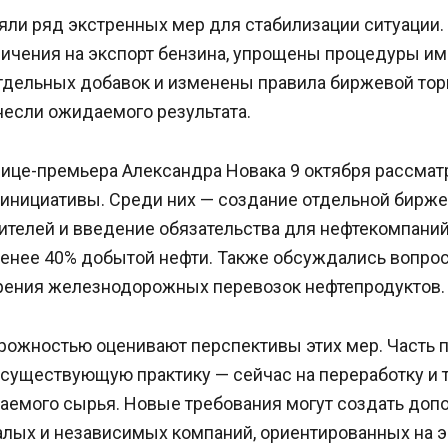
яли ряд экстренных мер для стабилизации ситуации
ичения на экспорт бензина, упрощены процедуры им
тдельных добавок и изменены правила биржевой торг
несли ожидаемого результата.
вице-премьера Александра Новака 9 октября рассмат
инициативы. Среди них — создание отдельной бирже
ителей и введение обязательства для нефтекомпаний
менее 40% добытой нефти. Также обсуждались вопро
орения железнодорожных перевозок нефтепродуктов.
орожностью оценивают перспективы этих мер. Часть
 существующую практику — сейчас на переработку и 
аемого сырья. Новые требования могут создать доп
алых и независимых компаний, ориентированных на э