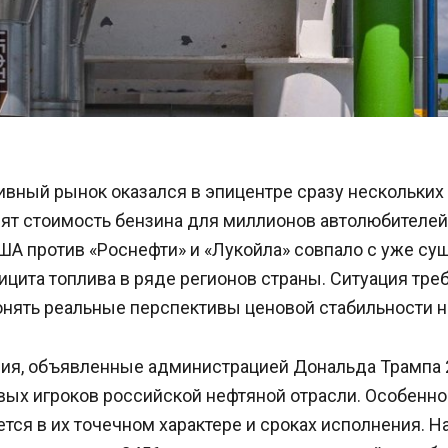
вный рынок оказался в эпицентре сразу нескольких 
ят стоимость бензина для миллионов автолюбителей
ША против «Роснефти» и «Лукойла» совпало с уже с
цита топлива в ряде регионов страны. Ситуация тре
онять реальные перспективы ценовой стабильности н
ия, объявленные администрацией Дональда Трампа 2
вых игроков российской нефтяной отрасли. Особенно
тся в их точечном характере и сроках исполнения. Н