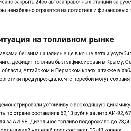
исано закрыть 2456 автозаправочных станций за руб
ры неизбежно отразятся на логистике и финансовых 
итуация на топливном рынке
вками бензина начались еще в конце лета и усугубил
нга, дефицит топлива был зафиксирован в Крыму, Се
области, Алтайском и Пермском краях, а также в Хаб
ергетики предупреждало, что перебои могут сохраня
демонстрировали устойчивую восходящую динамику.
ь по стране составляла 62,13 рубля за литр АИ-92, 67
бля за АИ-98. Дизельное топливо подорожало до 73,56 
предыдущей неделей рост составил 32-40 копеек.