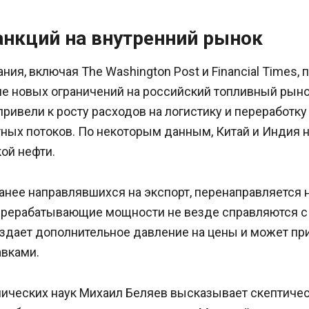
анкций на внутренний рынок
ия, включая The Washington Post и Financial Times,
е новых ограничений на российский топливный рыно
привели к росту расходов на логистику и переработку 
ных потоков. По некоторым данным, Китай и Индия 
ой нефти.
анее направлявшихся на экспорт, перенаправляется 
ерерабатывающие мощности не везде справляются 
оздает дополнительное давление на цены и может пр
авками.
ических наук Михаил Беляев высказывает скептичес