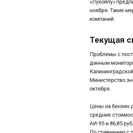
«Лукойлу» предп
ноября. Такие ме
компаний.
Текущая с
Проблемы с поста
данным монитори
Калининградской 
Министерство эн
октября.
Цены на бензин 
средние стоимост
АИ-95 и 86,85 ру
По сравнению с 