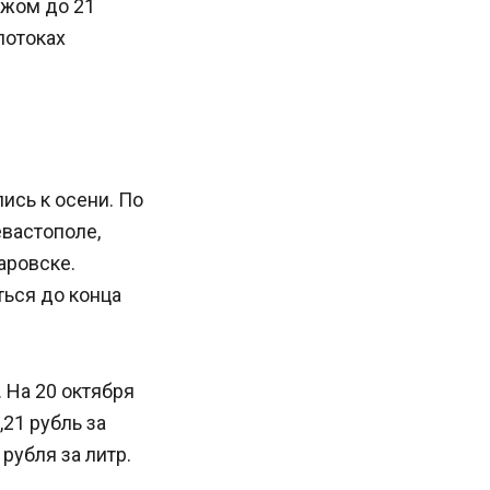
ежом до 21
потоках
ись к осени. По
вастополе,
аровске.
ться до конца
 На 20 октября
,21 рубль за
рубля за литр.