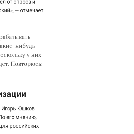
л от спроса и
кий», — отмечает
рабатывать
какие-нибудь
оскольку у них
дет. Повторюсь:
изации
и Игорь Юшков
По его мнению,
 для российских