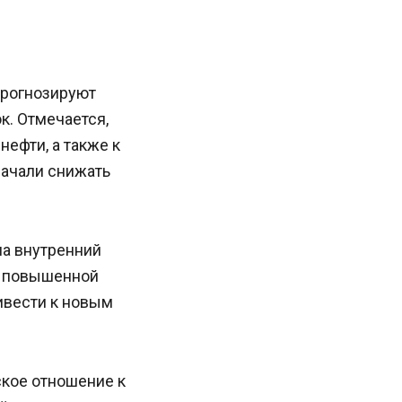
 прогнозируют
к. Отмечается,
нефти, а также к
начали снижать
на внутренний
с повышенной
ивести к новым
кое отношение к