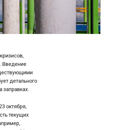
кризисов,
. Введение
уществующими
бует детального
а заправках.
3 октября,
сть текущих
апример,