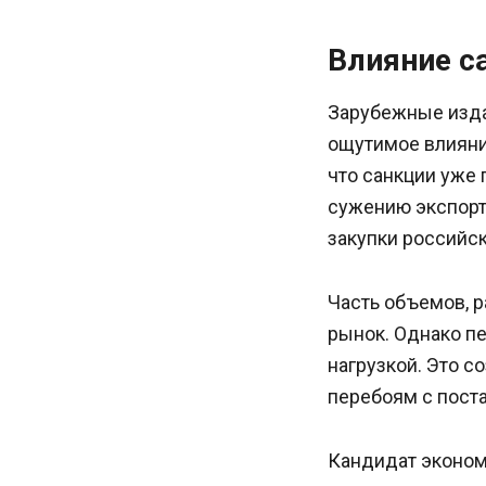
Влияние с
Зарубежные издан
ощутимое влияни
что санкции уже 
сужению экспорт
закупки российск
Часть объемов, р
рынок. Однако п
нагрузкой. Это с
перебоям с пост
Кандидат эконом