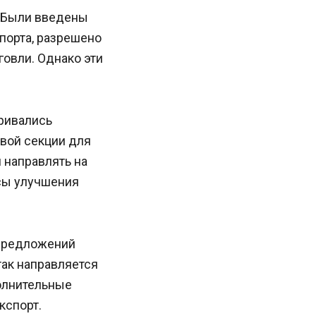
. Были введены
порта, разрешено
овли. Однако эти
ривались
вой секции для
 направлять на
сы улучшения
 предложений
так направляется
олнительные
кспорт.