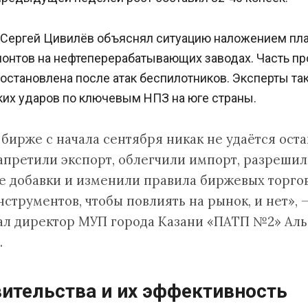
 Сергей Цивилёв объяснял ситуацию наложением пл
онтов на нефтеперерабатывающих заводах. Часть п
остановлена после атак беспилотников. Эксперты т
ких ударов по ключевым НПЗ на юге страны.
 бирже с начала сентября никак не удаётся оста
запретили экспорт, облегчили импорт, разреши
 добавки и изменили правила биржевых торгов
струментов, чтобы повлиять на рынок, и нет», 
ал директор МУП города Казани «ПАТП №2» Аль
.
ительства и их эффективность