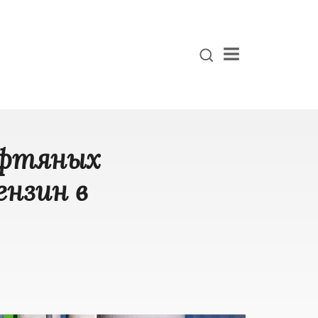
Menu
ефтяных
ензин в