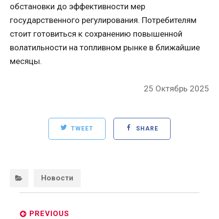
обстановки до эффективности мер
государственного регулирования. Потребителям
стоит готовиться к сохранению повышенной
волатильности на топливном рынке в ближайшие
месяцы.
Posted
25 Октябрь 2025
on
TWEET
SHARE
Categories:
Новости
Post
navigation
PREVIOUS