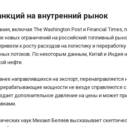
анкций на внутренний рынок
ия, включая The Washington Post и Financial Times,
е новых ограничений на российский топливный рыно
привели к росту расходов на логистику и переработку 
ных потоков. По некоторым данным, Китай и Индия 
ой нефти.
анее направлявшихся на экспорт, перенаправляется 
ерерабатывающие мощности не везде справляются 
оздает дополнительное давление на цены и может пр
авками.
ических наук Михаил Беляев высказывает скептичес