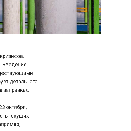
кризисов,
. Введение
уществующими
бует детального
а заправках.
3 октября,
сть текущих
апример,