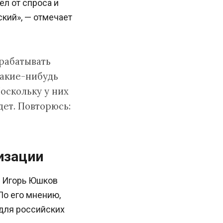
л от спроса и
кий», — отмечает
рабатывать
какие-нибудь
оскольку у них
дет. Повторюсь:
изации
и Игорь Юшков
По его мнению,
 для российских