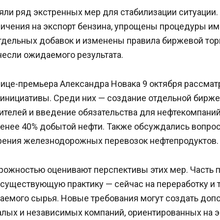
яли ряд экстренных мер для стабилизации ситуации
ичения на экспорт бензина, упрощены процедуры им
тдельных добавок и изменены правила биржевой торг
несли ожидаемого результата.
вице-премьера Александра Новака 9 октября рассмат
инициативы. Среди них — создание отдельной бирже
ителей и введение обязательства для нефтекомпаний
менее 40% добытой нефти. Также обсуждались вопро
орения железнодорожных перевозок нефтепродуктов.
орожностью оценивают перспективы этих мер. Часть
 существующую практику — сейчас на переработку и 
аемого сырья. Новые требования могут создать доп
алых и независимых компаний, ориентированных на э