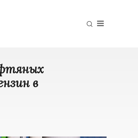
Menu
ефтяных
ензин в