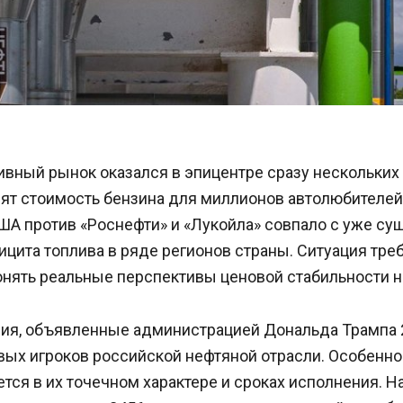
вный рынок оказался в эпицентре сразу нескольких 
ят стоимость бензина для миллионов автолюбителей
ША против «Роснефти» и «Лукойла» совпало с уже с
цита топлива в ряде регионов страны. Ситуация тре
онять реальные перспективы ценовой стабильности н
ия, объявленные администрацией Дональда Трампа 2
вых игроков российской нефтяной отрасли. Особенно
тся в их точечном характере и сроках исполнения. Н