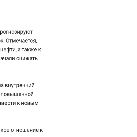
 прогнозируют
к. Отмечается,
нефти, а также к
начали снижать
на внутренний
с повышенной
ивести к новым
кое отношение к