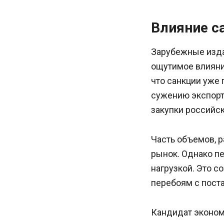
Влияние с
Зарубежные издан
ощутимое влияни
что санкции уже 
сужению экспорт
закупки российск
Часть объемов, р
рынок. Однако п
нагрузкой. Это с
перебоям с пост
Кандидат эконом