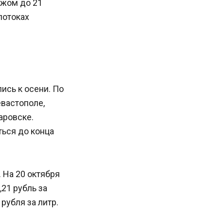
ежом до 21
потоках
ись к осени. По
вастополе,
аровске.
ться до конца
 На 20 октября
,21 рубль за
рубля за литр.