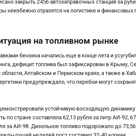
исано закрыть 2456 автозаправочных станций за руб
ры неизбежно отразятся на логистике и финансовых 
итуация на топливном рынке
вками бензина начались еще в конце лета и усугубил
нга, дефицит топлива был зафиксирован в Крыму, Се
области, Алтайском и Пермском краях, а также в Хаб
ергетики предупреждало, что перебои могут сохраня
демонстрировали устойчивую восходящую динамику.
ь по стране составляла 62,13 рубля за литр АИ-92, 67
бля за АИ-98. Дизельное топливо подорожало до 73,56 
предыдущей неделей рост составил 32-40 копеек.