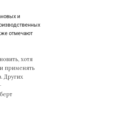
ановых и
роизводственных
акже отмечают
новить, хотя
ли применять
. Других
—
берт