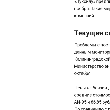
«Лукойлу» предп
ноября. Такие ме
компаний.
Текущая с
Проблемы с поста
данным монитори
Калининградской 
Министерство эн
октября.
Цены на бензин 
средние стоимост
АИ-95 и 86,85 ру
По сравнению с 