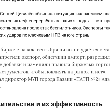
 Сергей Цивилёв объяснял ситуацию наложением пл
онтов на нефтеперерабатывающих заводах. Часть п
остановлена после атак беспилотников. Эксперты т
ких ударов по ключевым НПЗ на юге страны.
 бирже с начала сентября никак не удаётся оста
запретили экспорт, облегчили импорт, разреши
 добавки и изменили правила биржевых торгов
струментов, чтобы повлиять на рынок, и нет», 
ал директор МУП города Казани «ПАТП №2» Аль
.
ительства и их эффективность