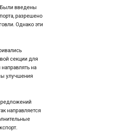
. Были введены
порта, разрешено
овли. Однако эти
ривались
вой секции для
 направлять на
сы улучшения
 предложений
так направляется
олнительные
кспорт.