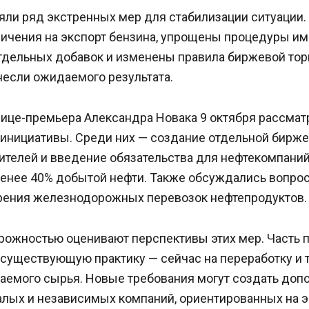
яли ряд экстренных мер для стабилизации ситуации
ичения на экспорт бензина, упрощены процедуры им
тдельных добавок и изменены правила биржевой торг
несли ожидаемого результата.
вице-премьера Александра Новака 9 октября рассмат
инициативы. Среди них — создание отдельной бирже
ителей и введение обязательства для нефтекомпаний
менее 40% добытой нефти. Также обсуждались вопро
орения железнодорожных перевозок нефтепродуктов.
орожностью оценивают перспективы этих мер. Часть
 существующую практику — сейчас на переработку и 
аемого сырья. Новые требования могут создать доп
алых и независимых компаний, ориентированных на э