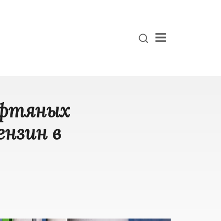
Menu
ефтяных
ензин в