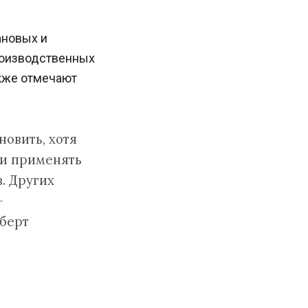
ановых и
роизводственных
акже отмечают
новить, хотя
ли применять
. Других
—
берт