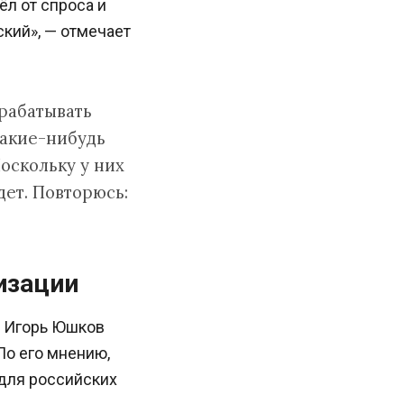
л от спроса и
кий», — отмечает
рабатывать
какие-нибудь
оскольку у них
дет. Повторюсь:
изации
и Игорь Юшков
По его мнению,
 для российских