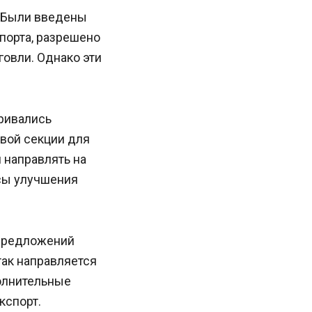
. Были введены
порта, разрешено
овли. Однако эти
ривались
вой секции для
 направлять на
сы улучшения
 предложений
так направляется
олнительные
кспорт.