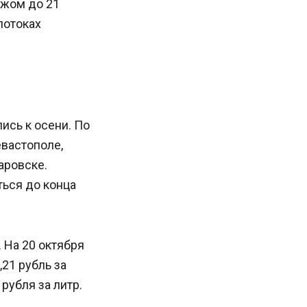
ежом до 21
потоках
ись к осени. По
вастополе,
аровске.
ться до конца
 На 20 октября
,21 рубль за
рубля за литр.