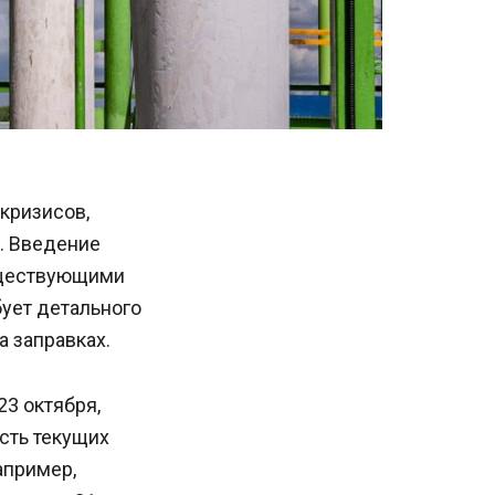
кризисов,
. Введение
уществующими
бует детального
а заправках.
3 октября,
сть текущих
апример,