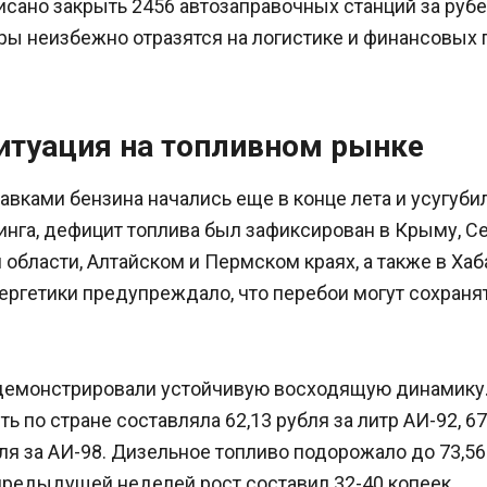
исано закрыть 2456 автозаправочных станций за руб
ры неизбежно отразятся на логистике и финансовых 
итуация на топливном рынке
вками бензина начались еще в конце лета и усугубил
нга, дефицит топлива был зафиксирован в Крыму, Се
области, Алтайском и Пермском краях, а также в Хаб
ергетики предупреждало, что перебои могут сохраня
демонстрировали устойчивую восходящую динамику.
ь по стране составляла 62,13 рубля за литр АИ-92, 67
бля за АИ-98. Дизельное топливо подорожало до 73,56 
предыдущей неделей рост составил 32-40 копеек.