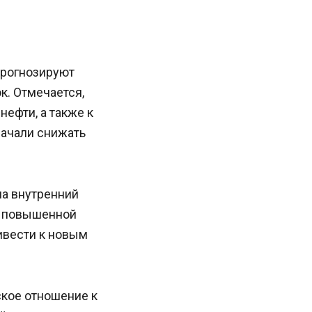
 прогнозируют
к. Отмечается,
нефти, а также к
начали снижать
на внутренний
с повышенной
ивести к новым
кое отношение к