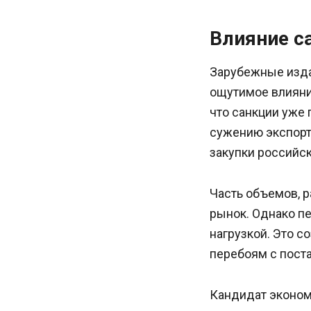
Влияние с
Зарубежные издан
ощутимое влияни
что санкции уже 
сужению экспорт
закупки российск
Часть объемов, р
рынок. Однако п
нагрузкой. Это с
перебоям с пост
Кандидат эконом