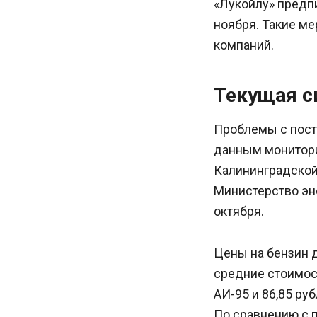
«Лукойлу» предп
ноября. Такие ме
компаний.
Текущая с
Проблемы с поста
данным монитори
Калининградской 
Министерство эн
октября.
Цены на бензин 
средние стоимост
АИ-95 и 86,85 ру
По сравнению с 