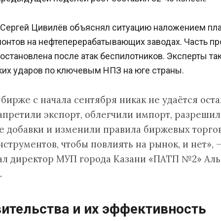
 Сергей Цивилёв объяснял ситуацию наложением пл
онтов на нефтеперерабатывающих заводах. Часть п
остановлена после атак беспилотников. Эксперты т
ких ударов по ключевым НПЗ на юге страны.
 бирже с начала сентября никак не удаётся оста
запретили экспорт, облегчили импорт, разреши
 добавки и изменили правила биржевых торгов
струментов, чтобы повлиять на рынок, и нет», 
ал директор МУП города Казани «ПАТП №2» Аль
.
ительства и их эффективность