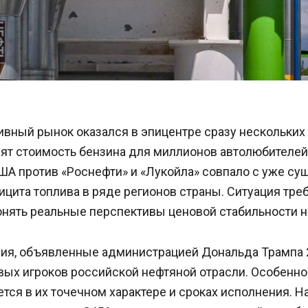
вный рынок оказался в эпицентре сразу нескольких 
ят стоимость бензина для миллионов автолюбителей
ША против «Роснефти» и «Лукойла» совпало с уже с
цита топлива в ряде регионов страны. Ситуация тре
онять реальные перспективы ценовой стабильности н
ия, объявленные администрацией Дональда Трампа 2
вых игроков российской нефтяной отрасли. Особенно
тся в их точечном характере и сроках исполнения. Н