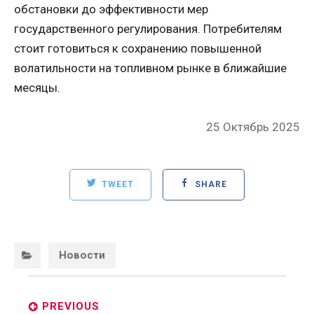
обстановки до эффективности мер
государственного регулирования. Потребителям
стоит готовиться к сохранению повышенной
волатильности на топливном рынке в ближайшие
месяцы.
Posted
25 Октябрь 2025
on
TWEET
SHARE
Categories:
Новости
Post
navigation
PREVIOUS