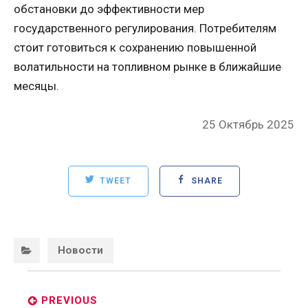
обстановки до эффективности мер
государственного регулирования. Потребителям
стоит готовиться к сохранению повышенной
волатильности на топливном рынке в ближайшие
месяцы.
Posted
25 Октябрь 2025
on
TWEET
SHARE
Categories:
Новости
Post
navigation
PREVIOUS