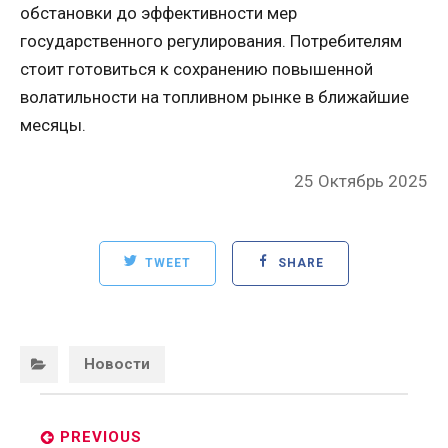
обстановки до эффективности мер
государственного регулирования. Потребителям
стоит готовиться к сохранению повышенной
волатильности на топливном рынке в ближайшие
месяцы.
Posted
25 Октябрь 2025
on
TWEET
SHARE
Categories:
Новости
Post
navigation
PREVIOUS