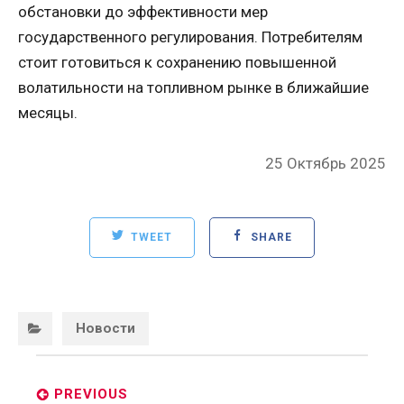
обстановки до эффективности мер
государственного регулирования. Потребителям
стоит готовиться к сохранению повышенной
волатильности на топливном рынке в ближайшие
месяцы.
Posted
25 Октябрь 2025
on
TWEET
SHARE
Categories:
Новости
Post
navigation
PREVIOUS