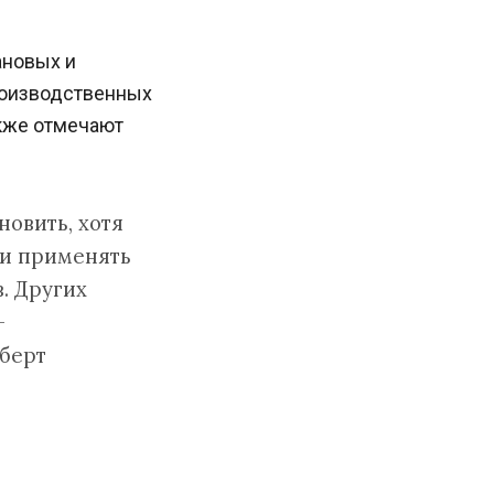
ановых и
роизводственных
акже отмечают
новить, хотя
ли применять
. Других
—
берт