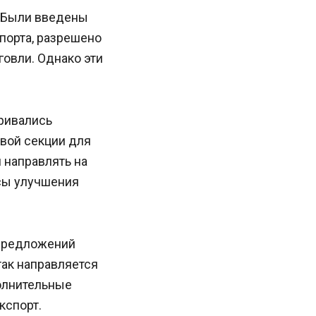
. Были введены
порта, разрешено
овли. Однако эти
ривались
вой секции для
 направлять на
сы улучшения
 предложений
так направляется
олнительные
кспорт.