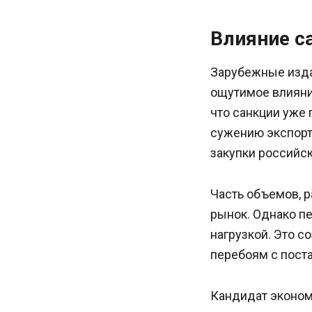
Влияние с
Зарубежные издан
ощутимое влияни
что санкции уже 
сужению экспорт
закупки российск
Часть объемов, р
рынок. Однако п
нагрузкой. Это с
перебоям с пост
Кандидат эконом