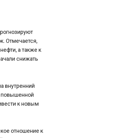
 прогнозируют
к. Отмечается,
нефти, а также к
начали снижать
на внутренний
с повышенной
ивести к новым
кое отношение к