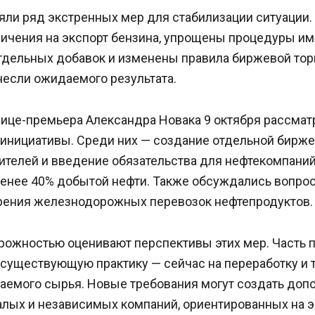
яли ряд экстренных мер для стабилизации ситуации
ичения на экспорт бензина, упрощены процедуры им
тдельных добавок и изменены правила биржевой торг
несли ожидаемого результата.
вице-премьера Александра Новака 9 октября рассмат
инициативы. Среди них — создание отдельной бирже
ителей и введение обязательства для нефтекомпаний
менее 40% добытой нефти. Также обсуждались вопро
орения железнодорожных перевозок нефтепродуктов.
орожностью оценивают перспективы этих мер. Часть
 существующую практику — сейчас на переработку и 
аемого сырья. Новые требования могут создать доп
алых и независимых компаний, ориентированных на э