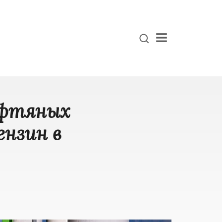
Menu
ефтяных
ензин в