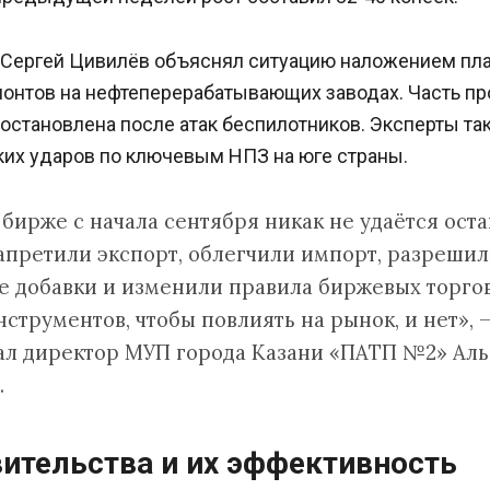
 Сергей Цивилёв объяснял ситуацию наложением пл
онтов на нефтеперерабатывающих заводах. Часть п
остановлена после атак беспилотников. Эксперты т
ких ударов по ключевым НПЗ на юге страны.
 бирже с начала сентября никак не удаётся оста
запретили экспорт, облегчили импорт, разреши
 добавки и изменили правила биржевых торгов
струментов, чтобы повлиять на рынок, и нет», 
ал директор МУП города Казани «ПАТП №2» Аль
.
ительства и их эффективность