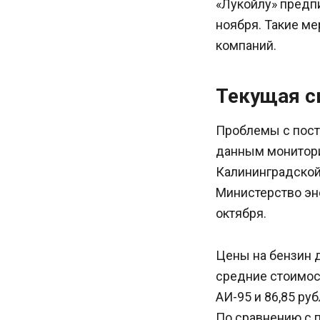
«Лукойлу» предп
ноября. Такие ме
компаний.
Текущая с
Проблемы с поста
данным монитори
Калининградской 
Министерство эн
октября.
Цены на бензин 
средние стоимост
АИ-95 и 86,85 ру
По сравнению с 