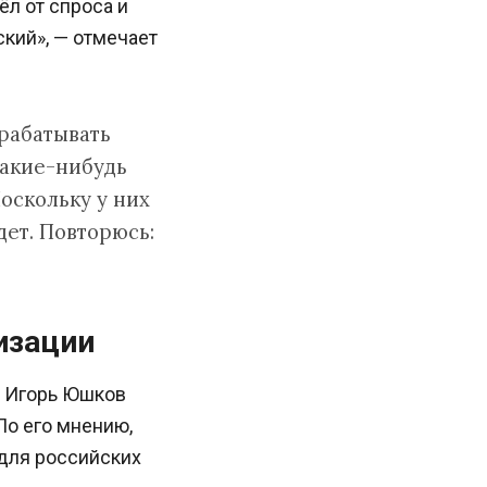
л от спроса и
кий», — отмечает
рабатывать
какие-нибудь
оскольку у них
дет. Повторюсь:
изации
и Игорь Юшков
По его мнению,
 для российских