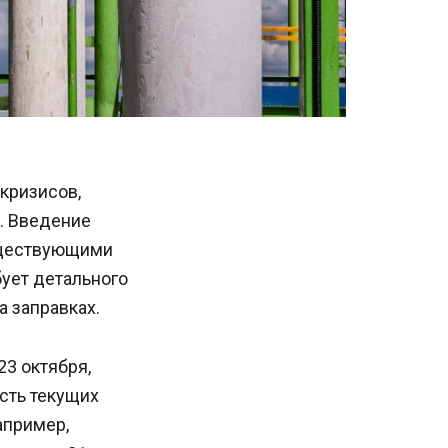
кризисов,
. Введение
уществующими
бует детального
а заправках.
3 октября,
сть текущих
апример,