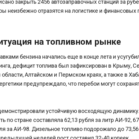
исано закрыть 2456 автозаправочных станций за руб
ры неизбежно отразятся на логистике и финансовых 
итуация на топливном рынке
вками бензина начались еще в конце лета и усугубил
нга, дефицит топлива был зафиксирован в Крыму, Се
области, Алтайском и Пермском краях, а также в Хаб
ергетики предупреждало, что перебои могут сохраня
демонстрировали устойчивую восходящую динамику.
ь по стране составляла 62,13 рубля за литр АИ-92, 67
бля за АИ-98. Дизельное топливо подорожало до 73,56 
предыдущей неделей рост составил 32-40 копеек.