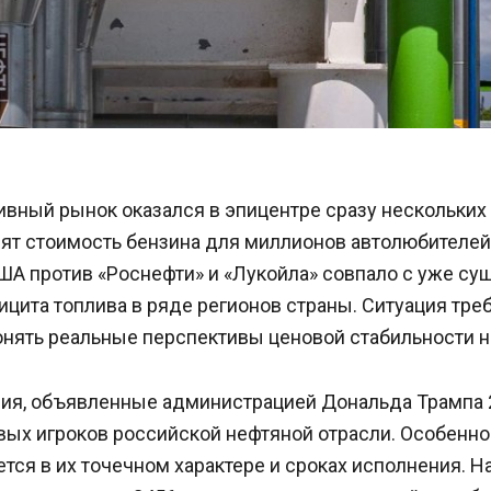
вный рынок оказался в эпицентре сразу нескольких 
ят стоимость бензина для миллионов автолюбителей
ША против «Роснефти» и «Лукойла» совпало с уже с
цита топлива в ряде регионов страны. Ситуация тре
онять реальные перспективы ценовой стабильности н
ия, объявленные администрацией Дональда Трампа 2
вых игроков российской нефтяной отрасли. Особенно
тся в их точечном характере и сроках исполнения. Н