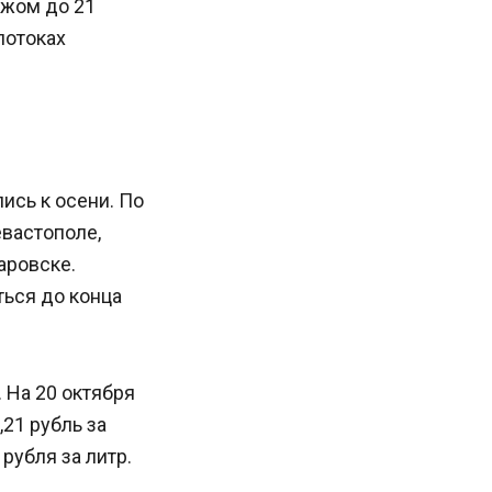
ежом до 21
потоках
ись к осени. По
вастополе,
аровске.
ться до конца
 На 20 октября
,21 рубль за
рубля за литр.