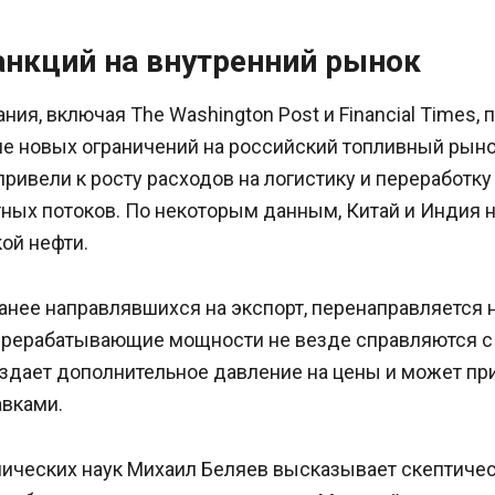
анкций на внутренний рынок
ия, включая The Washington Post и Financial Times,
е новых ограничений на российский топливный рыно
привели к росту расходов на логистику и переработку 
ных потоков. По некоторым данным, Китай и Индия 
ой нефти.
анее направлявшихся на экспорт, перенаправляется 
ерерабатывающие мощности не везде справляются 
оздает дополнительное давление на цены и может пр
авками.
ических наук Михаил Беляев высказывает скептичес