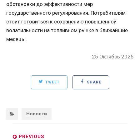
обстановки до эффективности мер
государственного регулирования. Потребителям
стоит готовиться к сохранению повышенной
волатильности на топливном рынке в ближайшие
месяцы.
Posted
25 Октябрь 2025
on
TWEET
SHARE
Categories:
Новости
Post
navigation
PREVIOUS