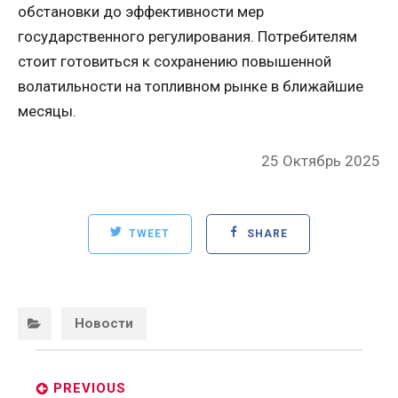
обстановки до эффективности мер
государственного регулирования. Потребителям
стоит готовиться к сохранению повышенной
волатильности на топливном рынке в ближайшие
месяцы.
Posted
25 Октябрь 2025
on
TWEET
SHARE
Categories:
Новости
Post
navigation
PREVIOUS