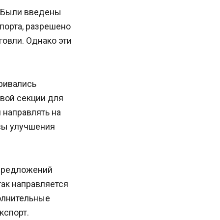
. Были введены
порта, разрешено
овли. Однако эти
ривались
вой секции для
 направлять на
сы улучшения
 предложений
так направляется
олнительные
кспорт.