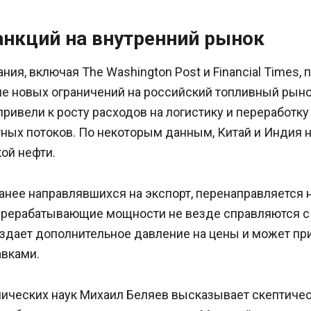
анкций на внутренний рынок
ия, включая The Washington Post и Financial Times,
е новых ограничений на российский топливный рыно
привели к росту расходов на логистику и переработку 
ных потоков. По некоторым данным, Китай и Индия 
ой нефти.
анее направлявшихся на экспорт, перенаправляется 
ерерабатывающие мощности не везде справляются 
оздает дополнительное давление на цены и может пр
авками.
ических наук Михаил Беляев высказывает скептичес