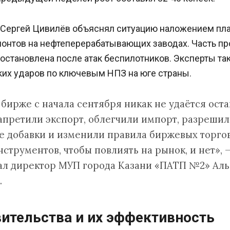
 Сергей Цивилёв объяснял ситуацию наложением пл
онтов на нефтеперерабатывающих заводах. Часть п
остановлена после атак беспилотников. Эксперты т
ких ударов по ключевым НПЗ на юге страны.
 бирже с начала сентября никак не удаётся оста
запретили экспорт, облегчили импорт, разреши
 добавки и изменили правила биржевых торгов
струментов, чтобы повлиять на рынок, и нет», 
ал директор МУП города Казани «ПАТП №2» Аль
.
ительства и их эффективность