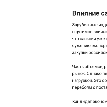
Влияние с
Зарубежные издан
ощутимое влияни
что санкции уже 
сужению экспорт
закупки российск
Часть объемов, р
рынок. Однако п
нагрузкой. Это с
перебоям с пост
Кандидат эконом