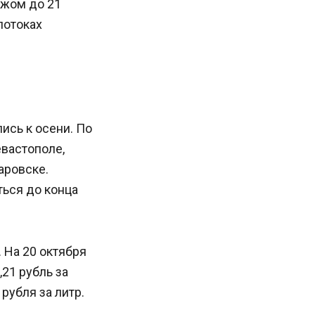
ежом до 21
потоках
ись к осени. По
вастополе,
аровске.
ться до конца
 На 20 октября
,21 рубль за
рубля за литр.