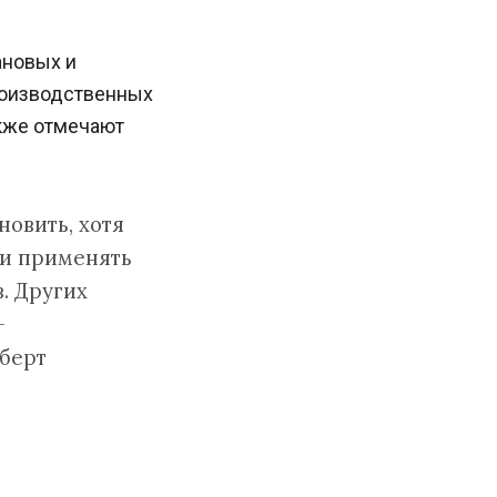
ановых и
роизводственных
акже отмечают
новить, хотя
ли применять
. Других
—
берт