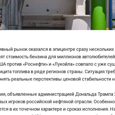
вный рынок оказался в эпицентре сразу нескольких 
ят стоимость бензина для миллионов автолюбителей
ША против «Роснефти» и «Лукойла» совпало с уже с
цита топлива в ряде регионов страны. Ситуация тре
онять реальные перспективы ценовой стабильности н
ия, объявленные администрацией Дональда Трампа 2
вых игроков российской нефтяной отрасли. Особенно
тся в их точечном характере и сроках исполнения. Н