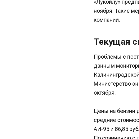
«Лукойлу» предп
ноября. Такие ме
компаний.
Текущая с
Проблемы с поста
данным монитори
Калининградской 
Министерство эн
октября.
Цены на бензин 
средние стоимост
АИ-95 и 86,85 ру
По сравнению с 