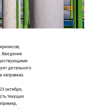
кризисов,
. Введение
уществующими
бует детального
а заправках.
3 октября,
сть текущих
апример,