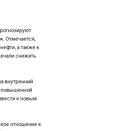
 прогнозируют
к. Отмечается,
нефти, а также к
начали снижать
на внутренний
с повышенной
ивести к новым
кое отношение к