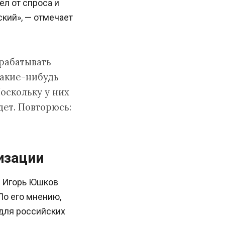
л от спроса и
кий», — отмечает
рабатывать
какие-нибудь
оскольку у них
дет. Повторюсь:
изации
и Игорь Юшков
По его мнению,
 для российских