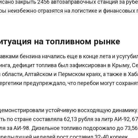
исано закрыть 2456 автозаправочных станций за руб
ры неизбежно отразятся на логистике и финансовых 
итуация на топливном рынке
вками бензина начались еще в конце лета и усугубил
нга, дефицит топлива был зафиксирован в Крыму, Се
области, Алтайском и Пермском краях, а также в Хаб
ергетики предупреждало, что перебои могут сохраня
демонстрировали устойчивую восходящую динамику.
ь по стране составляла 62,13 рубля за литр АИ-92, 67
бля за АИ-98. Дизельное топливо подорожало до 73,56 
предыдущей неделей рост составил 32-40 копеек.