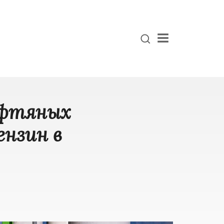
Menu
ефтяных
ензин в