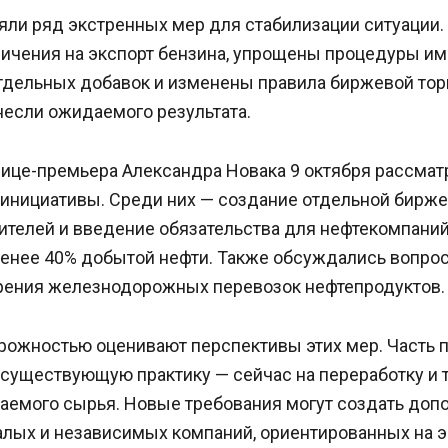
яли ряд экстренных мер для стабилизации ситуации
ичения на экспорт бензина, упрощены процедуры им
тдельных добавок и изменены правила биржевой торг
несли ожидаемого результата.
вице-премьера Александра Новака 9 октября рассмат
инициативы. Среди них — создание отдельной бирже
ителей и введение обязательства для нефтекомпаний
менее 40% добытой нефти. Также обсуждались вопро
орения железнодорожных перевозок нефтепродуктов.
орожностью оценивают перспективы этих мер. Часть
 существующую практику — сейчас на переработку и 
аемого сырья. Новые требования могут создать доп
алых и независимых компаний, ориентированных на э