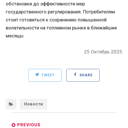
обстановки до эффективности мер
государственного регулирования. Потребителям
стоит готовиться к сохранению повышенной
волатильности на топливном рынке в ближайшие
месяцы.
Posted
25 Октябрь 2025
on
TWEET
SHARE
Categories:
Новости
Post
navigation
PREVIOUS