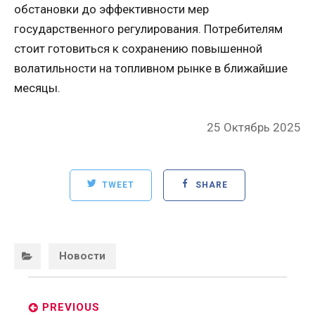
обстановки до эффективности мер
государственного регулирования. Потребителям
стоит готовиться к сохранению повышенной
волатильности на топливном рынке в ближайшие
месяцы.
Posted
25 Октябрь 2025
on
TWEET
SHARE
Categories:
Новости
Post
navigation
PREVIOUS