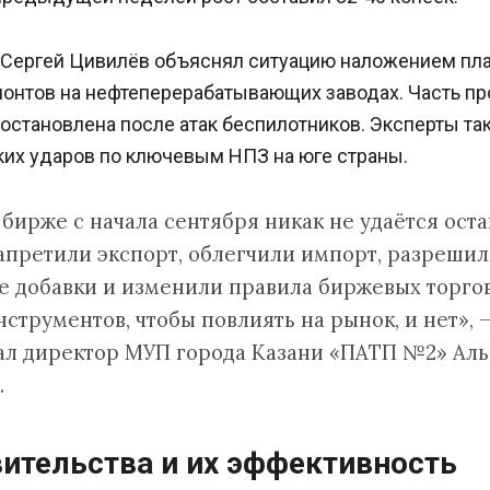
 Сергей Цивилёв объяснял ситуацию наложением пл
онтов на нефтеперерабатывающих заводах. Часть п
остановлена после атак беспилотников. Эксперты т
ких ударов по ключевым НПЗ на юге страны.
 бирже с начала сентября никак не удаётся оста
запретили экспорт, облегчили импорт, разреши
 добавки и изменили правила биржевых торгов
струментов, чтобы повлиять на рынок, и нет», 
ал директор МУП города Казани «ПАТП №2» Аль
.
ительства и их эффективность