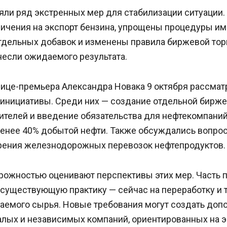
яли ряд экстренных мер для стабилизации ситуации
ичения на экспорт бензина, упрощены процедуры им
тдельных добавок и изменены правила биржевой торг
несли ожидаемого результата.
вице-премьера Александра Новака 9 октября рассмат
инициативы. Среди них — создание отдельной бирже
ителей и введение обязательства для нефтекомпаний
менее 40% добытой нефти. Также обсуждались вопро
орения железнодорожных перевозок нефтепродуктов.
орожностью оценивают перспективы этих мер. Часть
 существующую практику — сейчас на переработку и 
аемого сырья. Новые требования могут создать доп
алых и независимых компаний, ориентированных на э