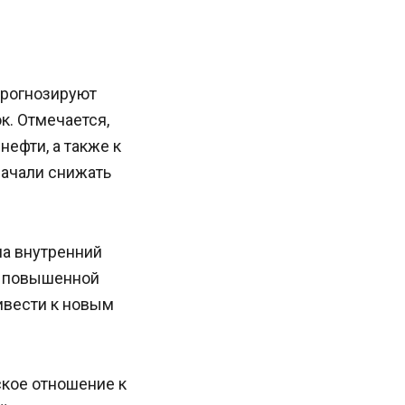
 прогнозируют
к. Отмечается,
нефти, а также к
начали снижать
на внутренний
с повышенной
ивести к новым
кое отношение к