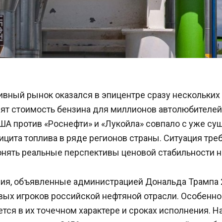
вный рынок оказался в эпицентре сразу нескольких 
ят стоимость бензина для миллионов автолюбителей
ША против «Роснефти» и «Лукойла» совпало с уже с
цита топлива в ряде регионов страны. Ситуация тре
онять реальные перспективы ценовой стабильности н
ия, объявленные администрацией Дональда Трампа 2
вых игроков российской нефтяной отрасли. Особенно
тся в их точечном характере и сроках исполнения. Н