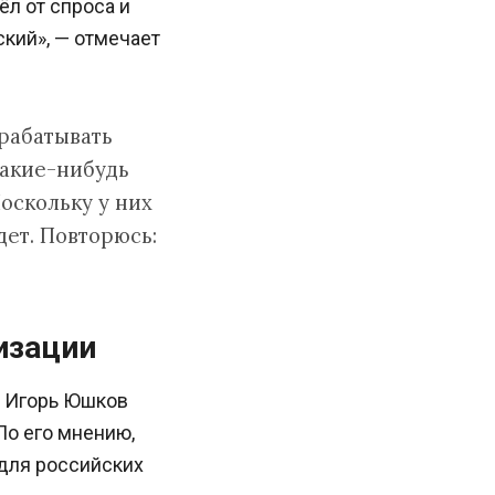
л от спроса и
кий», — отмечает
рабатывать
какие-нибудь
оскольку у них
дет. Повторюсь:
изации
и Игорь Юшков
По его мнению,
 для российских