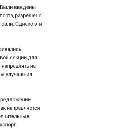
. Были введены
порта, разрешено
овли. Однако эти
ривались
вой секции для
 направлять на
сы улучшения
 предложений
так направляется
олнительные
кспорт.