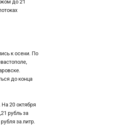
ежом до 21
потоках
ись к осени. По
вастополе,
аровске.
ться до конца
 На 20 октября
,21 рубль за
рубля за литр.