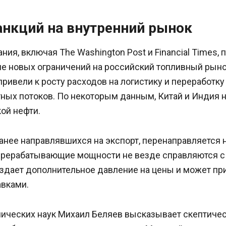
анкций на внутренний рынок
ия, включая The Washington Post и Financial Times,
е новых ограничений на российский топливный рыно
привели к росту расходов на логистику и переработку 
ных потоков. По некоторым данным, Китай и Индия 
ой нефти.
анее направлявшихся на экспорт, перенаправляется 
ерерабатывающие мощности не везде справляются 
оздает дополнительное давление на цены и может пр
авками.
ических наук Михаил Беляев высказывает скептичес