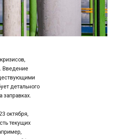
кризисов,
. Введение
уществующими
бует детального
а заправках.
3 октября,
сть текущих
апример,