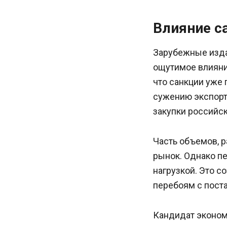
Влияние с
Зарубежные издан
ощутимое влияни
что санкции уже 
сужению экспорт
закупки российск
Часть объемов, р
рынок. Однако п
нагрузкой. Это с
перебоям с пост
Кандидат эконом