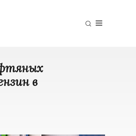
Menu
ефтяных
ензин в