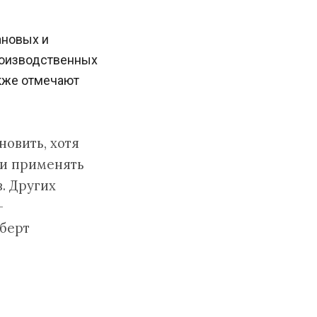
ановых и
роизводственных
акже отмечают
новить, хотя
ли применять
. Других
—
берт