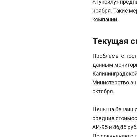
«Лукойлу» предп
ноября. Такие ме
компаний.
Текущая с
Проблемы с поста
данным монитори
Калининградской 
Министерство эн
октября.
Цены на бензин 
средние стоимост
АИ-95 и 86,85 ру
По сравнению с 