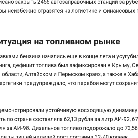
исано закрыть 2456 автозаправочных станций за руб
ры неизбежно отразятся на логистике и финансовых 
итуация на топливном рынке
вками бензина начались еще в конце лета и усугубил
нга, дефицит топлива был зафиксирован в Крыму, Се
области, Алтайском и Пермском краях, а также в Хаб
ергетики предупреждало, что перебои могут сохраня
демонстрировали устойчивую восходящую динамику.
ь по стране составляла 62,13 рубля за литр АИ-92, 67
бля за АИ-98. Дизельное топливо подорожало до 73,56 
предыдущей неделей рост составил 32-40 копеек.