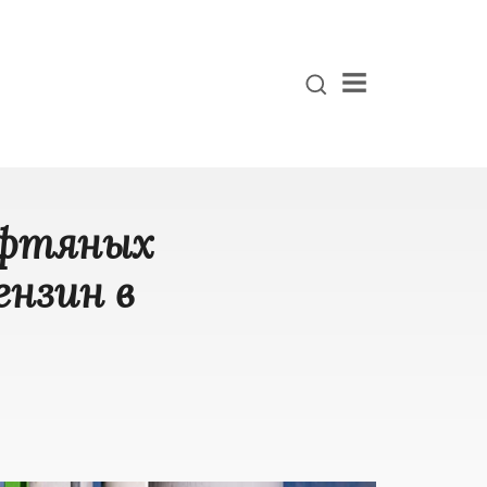
Menu
ефтяных
ензин в