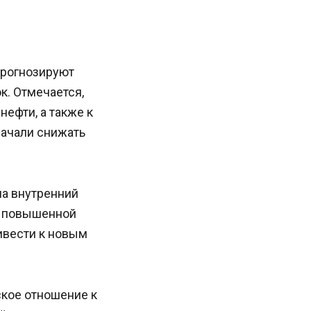
 прогнозируют
к. Отмечается,
нефти, а также к
начали снижать
на внутренний
с повышенной
ивести к новым
кое отношение к