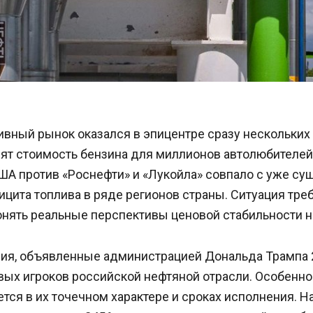
вный рынок оказался в эпицентре сразу нескольких 
ят стоимость бензина для миллионов автолюбителей
ША против «Роснефти» и «Лукойла» совпало с уже с
цита топлива в ряде регионов страны. Ситуация тре
онять реальные перспективы ценовой стабильности н
ия, объявленные администрацией Дональда Трампа 2
вых игроков российской нефтяной отрасли. Особенно
тся в их точечном характере и сроках исполнения. Н