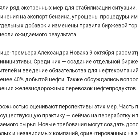
яли ряд экстренных мер для стабилизации ситуации
ичения на экспорт бензина, упрощены процедуры им
тдельных добавок и изменены правила биржевой торг
несли ожидаемого результата.
вице-премьера Александра Новака 9 октября рассмат
инициативы. Среди них — создание отдельной бирже
ителей и введение обязательства для нефтекомпаний
менее 40% добытой нефти. Также обсуждались вопро
орения железнодорожных перевозок нефтепродуктов.
орожностью оценивают перспективы этих мер. Часть
 существующую практику — сейчас на переработку и 
аемого сырья. Новые требования могут создать доп
алых и независимых компаний, ориентированных на э