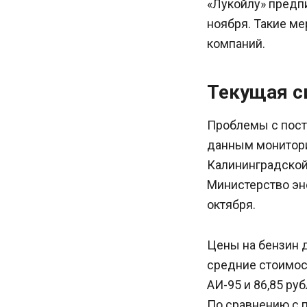
«Лукойлу» предп
ноября. Такие ме
компаний.
Текущая с
Проблемы с поста
данным монитори
Калининградской 
Министерство эн
октября.
Цены на бензин 
средние стоимост
АИ-95 и 86,85 ру
По сравнению с 