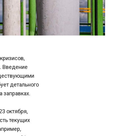
кризисов,
. Введение
уществующими
бует детального
а заправках.
3 октября,
сть текущих
апример,