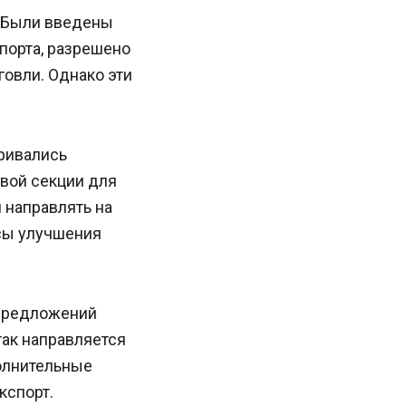
. Были введены
порта, разрешено
овли. Однако эти
ривались
вой секции для
 направлять на
сы улучшения
 предложений
так направляется
олнительные
кспорт.