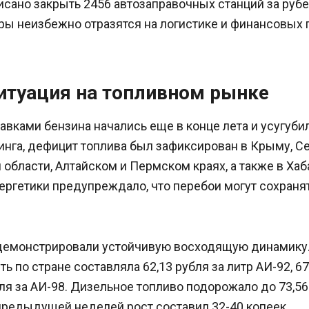
исано закрыть 2456 автозаправочных станций за руб
ры неизбежно отразятся на логистике и финансовых 
итуация на топливном рынке
вками бензина начались еще в конце лета и усугубил
нга, дефицит топлива был зафиксирован в Крыму, Се
области, Алтайском и Пермском краях, а также в Хаб
ергетики предупреждало, что перебои могут сохраня
демонстрировали устойчивую восходящую динамику.
ь по стране составляла 62,13 рубля за литр АИ-92, 67
бля за АИ-98. Дизельное топливо подорожало до 73,56 
предыдущей неделей рост составил 32-40 копеек.