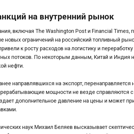
анкций на внутренний рынок
ия, включая The Washington Post и Financial Times,
е новых ограничений на российский топливный рыно
привели к росту расходов на логистику и переработку 
ных потоков. По некоторым данным, Китай и Индия 
ой нефти.
анее направлявшихся на экспорт, перенаправляется 
ерерабатывающие мощности не везде справляются 
оздает дополнительное давление на цены и может пр
авками.
ических наук Михаил Беляев высказывает скептичес