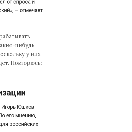
л от спроса и
кий», — отмечает
рабатывать
какие-нибудь
оскольку у них
дет. Повторюсь:
изации
и Игорь Юшков
По его мнению,
 для российских