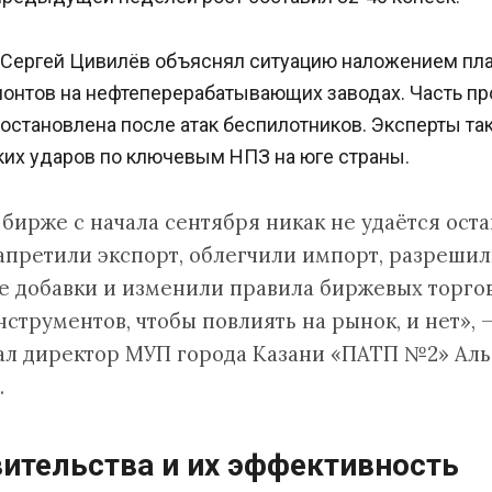
 Сергей Цивилёв объяснял ситуацию наложением пл
онтов на нефтеперерабатывающих заводах. Часть п
остановлена после атак беспилотников. Эксперты т
ких ударов по ключевым НПЗ на юге страны.
 бирже с начала сентября никак не удаётся оста
запретили экспорт, облегчили импорт, разреши
 добавки и изменили правила биржевых торгов
струментов, чтобы повлиять на рынок, и нет», 
ал директор МУП города Казани «ПАТП №2» Аль
.
ительства и их эффективность