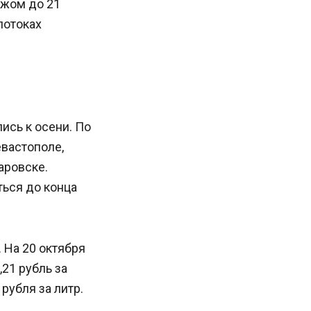
ежом до 21
потоках
ись к осени. По
вастополе,
аровске.
ться до конца
 На 20 октября
,21 рубль за
рубля за литр.