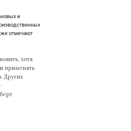
ановых и
роизводственных
акже отмечают
новить, хотя
ли применять
. Других
—
берт