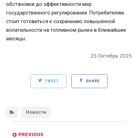
обстановки до эффективности мер
государственного регулирования. Потребителям
стоит готовиться к сохранению повышенной
волатильности на топливном рынке в ближайшие
месяцы.
Posted
25 Октябрь 2025
on
TWEET
SHARE
Categories:
Новости
Post
navigation
PREVIOUS