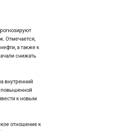
 прогнозируют
к. Отмечается,
нефти, а также к
начали снижать
на внутренний
с повышенной
ивести к новым
кое отношение к