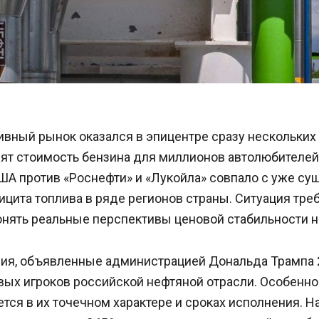
вный рынок оказался в эпицентре сразу нескольких 
ят стоимость бензина для миллионов автолюбителей
ША против «Роснефти» и «Лукойла» совпало с уже с
цита топлива в ряде регионов страны. Ситуация тре
онять реальные перспективы ценовой стабильности н
ия, объявленные администрацией Дональда Трампа 2
вых игроков российской нефтяной отрасли. Особенно
тся в их точечном характере и сроках исполнения. Н