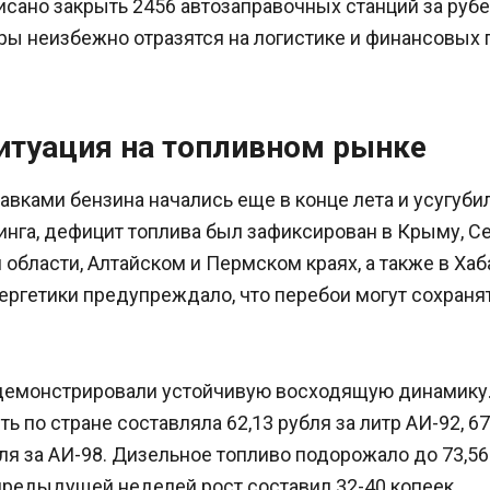
исано закрыть 2456 автозаправочных станций за руб
ры неизбежно отразятся на логистике и финансовых 
итуация на топливном рынке
вками бензина начались еще в конце лета и усугубил
нга, дефицит топлива был зафиксирован в Крыму, Се
области, Алтайском и Пермском краях, а также в Хаб
ергетики предупреждало, что перебои могут сохраня
демонстрировали устойчивую восходящую динамику.
ь по стране составляла 62,13 рубля за литр АИ-92, 67
бля за АИ-98. Дизельное топливо подорожало до 73,56 
предыдущей неделей рост составил 32-40 копеек.