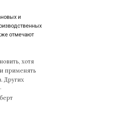
ановых и
роизводственных
акже отмечают
новить, хотя
ли применять
. Других
—
берт