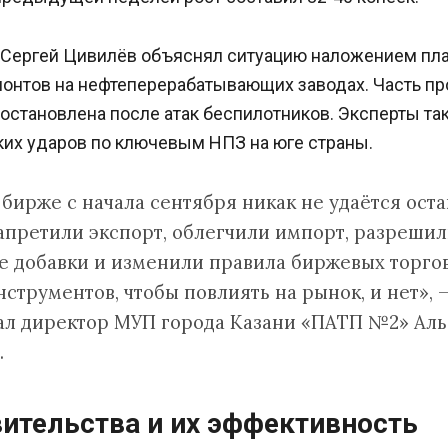
 Сергей Цивилёв объяснял ситуацию наложением пл
онтов на нефтеперерабатывающих заводах. Часть п
остановлена после атак беспилотников. Эксперты т
ких ударов по ключевым НПЗ на юге страны.
 бирже с начала сентября никак не удаётся оста
запретили экспорт, облегчили импорт, разреши
 добавки и изменили правила биржевых торгов
струментов, чтобы повлиять на рынок, и нет», 
ал директор МУП города Казани «ПАТП №2» Аль
.
ительства и их эффективность