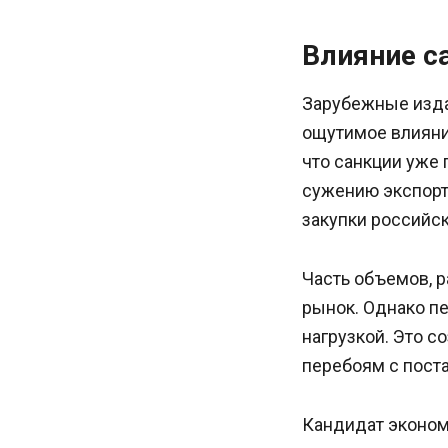
Влияние с
Зарубежные издан
ощутимое влияни
что санкции уже 
сужению экспорт
закупки российск
Часть объемов, р
рынок. Однако п
нагрузкой. Это с
перебоям с пост
Кандидат эконом