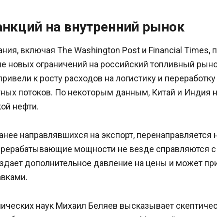
анкций на внутренний рынок
ия, включая The Washington Post и Financial Times,
е новых ограничений на российский топливный рыно
привели к росту расходов на логистику и переработку 
ных потоков. По некоторым данным, Китай и Индия 
ой нефти.
анее направлявшихся на экспорт, перенаправляется 
ерерабатывающие мощности не везде справляются 
оздает дополнительное давление на цены и может пр
авками.
ических наук Михаил Беляев высказывает скептичес