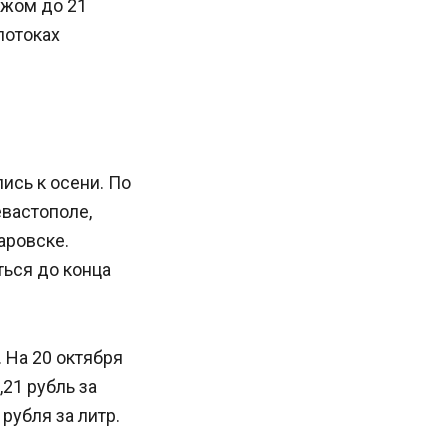
ежом до 21
потоках
ись к осени. По
вастополе,
аровске.
ться до конца
 На 20 октября
,21 рубль за
рубля за литр.