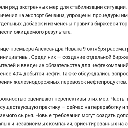
яли ряд экстренных мер для стабилизации ситуации
ичения на экспорт бензина, упрощены процедуры им
тдельных добавок и изменены правила биржевой торг
несли ожидаемого результата.
вице-премьера Александра Новака 9 октября рассмат
инициативы. Среди них — создание отдельной бирже
ителей и введение обязательства для нефтекомпаний
менее 40% добытой нефти. Также обсуждались вопро
орения железнодорожных перевозок нефтепродуктов.
орожностью оценивают перспективы этих мер. Часть
 существующую практику — сейчас на переработку и 
аемого сырья. Новые требования могут создать доп
алых и независимых компаний, ориентированных на э