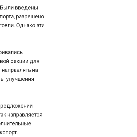
. Были введены
порта, разрешено
овли. Однако эти
ривались
вой секции для
 направлять на
сы улучшения
 предложений
так направляется
олнительные
кспорт.