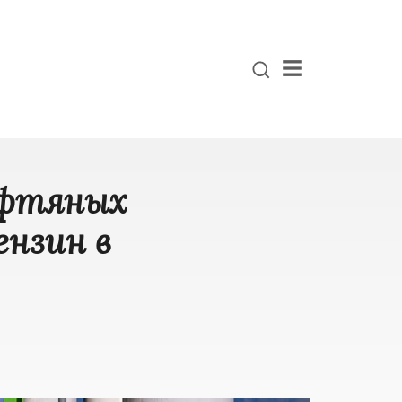
Menu
ефтяных
ензин в