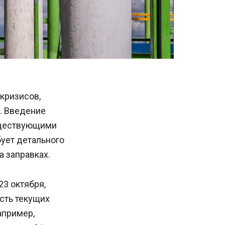
кризисов,
. Введение
уществующими
бует детального
а заправках.
3 октября,
сть текущих
апример,