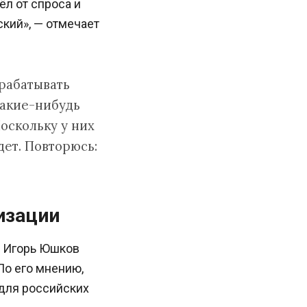
л от спроса и
кий», — отмечает
рабатывать
какие-нибудь
оскольку у них
дет. Повторюсь:
изации
и Игорь Юшков
По его мнению,
 для российских