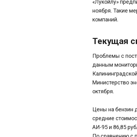
«Лукойлу» предп
ноября. Такие ме
компаний.
Текущая с
Проблемы с поста
данным монитори
Калининградской 
Министерство эн
октября.
Цены на бензин 
средние стоимост
АИ-95 и 86,85 ру
По сравнению с 