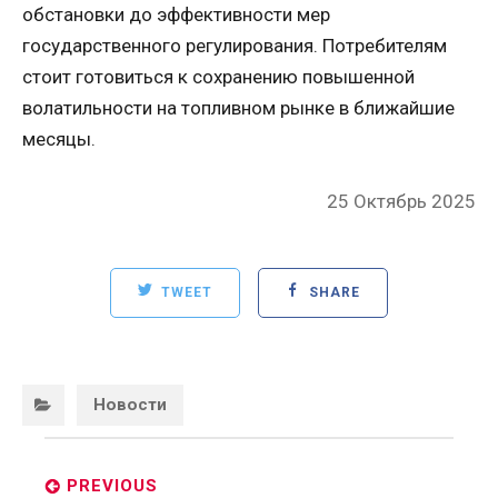
обстановки до эффективности мер
государственного регулирования. Потребителям
стоит готовиться к сохранению повышенной
волатильности на топливном рынке в ближайшие
месяцы.
Posted
25 Октябрь 2025
on
TWEET
SHARE
Categories:
Новости
Post
navigation
PREVIOUS