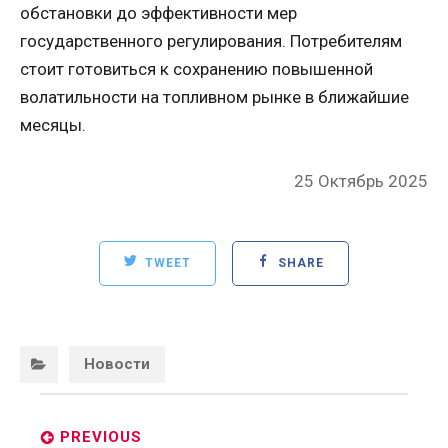
обстановки до эффективности мер
государственного регулирования. Потребителям
стоит готовиться к сохранению повышенной
волатильности на топливном рынке в ближайшие
месяцы.
Posted
25 Октябрь 2025
on
TWEET
SHARE
Categories:
Новости
Post
navigation
PREVIOUS