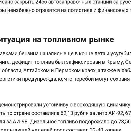
исано закрыть 2456 автозаправочных станций за руб
ры неизбежно отразятся на логистике и финансовых 
итуация на топливном рынке
вками бензина начались еще в конце лета и усугубил
нга, дефицит топлива был зафиксирован в Крыму, Се
области, Алтайском и Пермском краях, а также в Хаб
ергетики предупреждало, что перебои могут сохраня
демонстрировали устойчивую восходящую динамику.
ь по стране составляла 62,13 рубля за литр АИ-92, 67
бля за АИ-98. Дизельное топливо подорожало до 73,56 
предыдущей неделей рост составил 32-40 копеек.