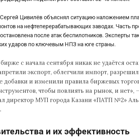
 Сергей Цивилёв объяснял ситуацию наложением пл
онтов на нефтеперерабатывающих заводах. Часть п
остановлена после атак беспилотников. Эксперты т
ких ударов по ключевым НПЗ на юге страны.
 бирже с начала сентября никак не удаётся оста
запретили экспорт, облегчили импорт, разреши
 добавки и изменили правила биржевых торгов
струментов, чтобы повлиять на рынок, и нет», 
ал директор МУП города Казани «ПАТП №2» Аль
.
ительства и их эффективность