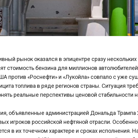
вный рынок оказался в эпицентре сразу нескольких 
ят стоимость бензина для миллионов автолюбителей
ША против «Роснефти» и «Лукойла» совпало с уже с
цита топлива в ряде регионов страны. Ситуация тре
онять реальные перспективы ценовой стабильности н
ия, объявленные администрацией Дональда Трампа 2
вых игроков российской нефтяной отрасли. Особенно
тся в их точечном характере и сроках исполнения. Н