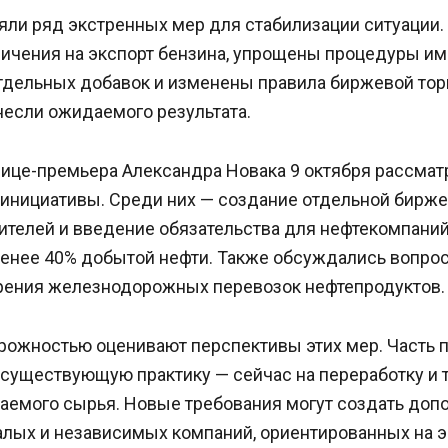
яли ряд экстренных мер для стабилизации ситуации
ичения на экспорт бензина, упрощены процедуры им
тдельных добавок и изменены правила биржевой торг
несли ожидаемого результата.
вице-премьера Александра Новака 9 октября рассмат
инициативы. Среди них — создание отдельной бирже
ителей и введение обязательства для нефтекомпаний
менее 40% добытой нефти. Также обсуждались вопро
орения железнодорожных перевозок нефтепродуктов.
орожностью оценивают перспективы этих мер. Часть
 существующую практику — сейчас на переработку и 
аемого сырья. Новые требования могут создать доп
алых и независимых компаний, ориентированных на э