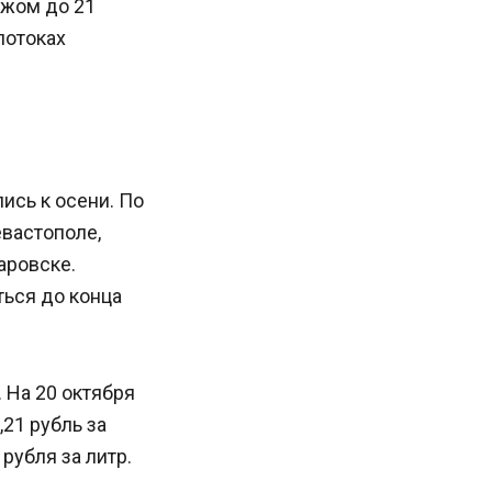
ежом до 21
потоках
ись к осени. По
вастополе,
аровске.
ться до конца
 На 20 октября
,21 рубль за
рубля за литр.