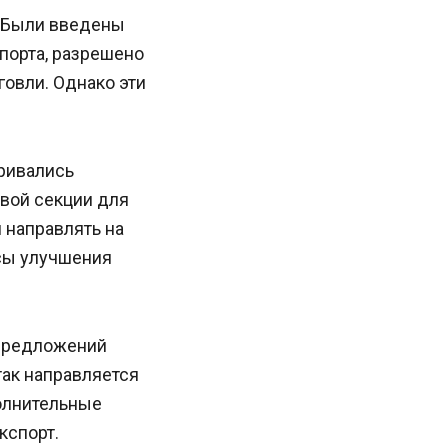
. Были введены
порта, разрешено
овли. Однако эти
ривались
вой секции для
 направлять на
сы улучшения
 предложений
так направляется
олнительные
кспорт.