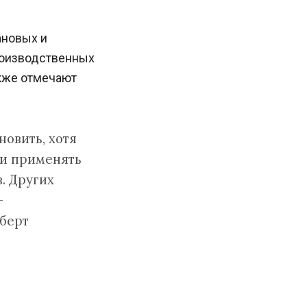
ановых и
роизводственных
акже отмечают
новить, хотя
ли применять
. Других
—
берт