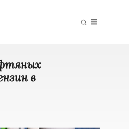
Menu
ефтяных
ензин в