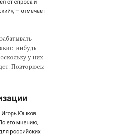
л от спроса и
кий», — отмечает
рабатывать
какие-нибудь
оскольку у них
дет. Повторюсь:
изации
и Игорь Юшков
По его мнению,
 для российских