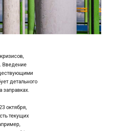
кризисов,
. Введение
уществующими
бует детального
а заправках.
3 октября,
сть текущих
апример,