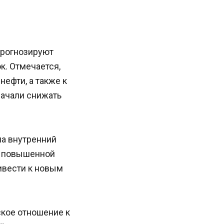
 прогнозируют
к. Отмечается,
нефти, а также к
начали снижать
на внутренний
с повышенной
ивести к новым
кое отношение к