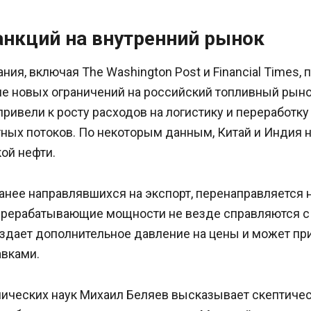
анкций на внутренний рынок
ия, включая The Washington Post и Financial Times,
е новых ограничений на российский топливный рыно
привели к росту расходов на логистику и переработку 
ных потоков. По некоторым данным, Китай и Индия 
ой нефти.
анее направлявшихся на экспорт, перенаправляется 
ерерабатывающие мощности не везде справляются 
оздает дополнительное давление на цены и может пр
авками.
ических наук Михаил Беляев высказывает скептичес