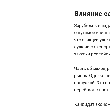
Влияние с
Зарубежные издан
ощутимое влияни
что санкции уже 
сужению экспорт
закупки российск
Часть объемов, р
рынок. Однако п
нагрузкой. Это с
перебоям с пост
Кандидат эконом