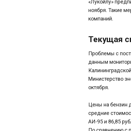
«Лукойлу» предп
ноября. Такие ме
компаний.
Текущая с
Проблемы с поста
данным монитори
Калининградской 
Министерство эн
октября.
Цены на бензин 
средние стоимост
АИ-95 и 86,85 ру
По сравнению с 