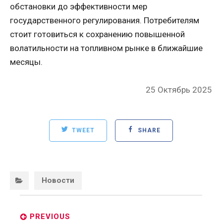
обстановки до эффективности мер
государственного регулирования. Потребителям
стоит готовиться к сохранению повышенной
волатильности на топливном рынке в ближайшие
месяцы.
Posted
25 Октябрь 2025
on
TWEET
SHARE
Categories:
Новости
Post
navigation
PREVIOUS