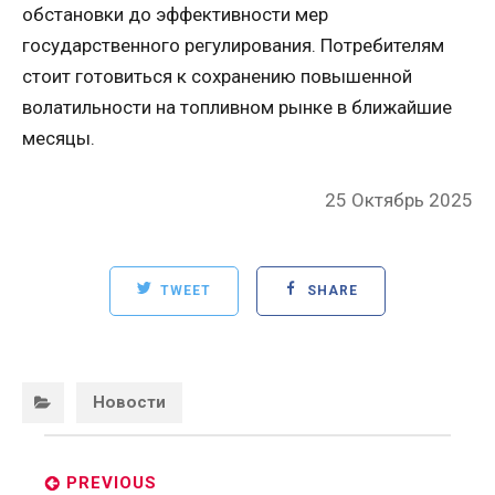
обстановки до эффективности мер
государственного регулирования. Потребителям
стоит готовиться к сохранению повышенной
волатильности на топливном рынке в ближайшие
месяцы.
Posted
25 Октябрь 2025
on
TWEET
SHARE
Categories:
Новости
Post
navigation
PREVIOUS