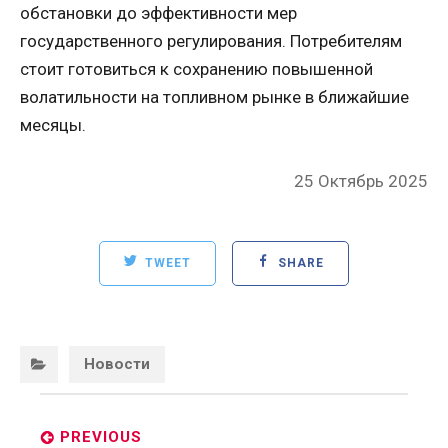
обстановки до эффективности мер
государственного регулирования. Потребителям
стоит готовиться к сохранению повышенной
волатильности на топливном рынке в ближайшие
месяцы.
Posted
25 Октябрь 2025
on
TWEET
SHARE
Categories:
Новости
Post
navigation
PREVIOUS