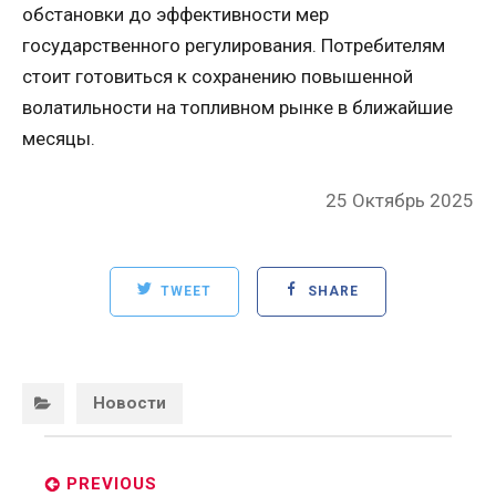
обстановки до эффективности мер
государственного регулирования. Потребителям
стоит готовиться к сохранению повышенной
волатильности на топливном рынке в ближайшие
месяцы.
Posted
25 Октябрь 2025
on
TWEET
SHARE
Categories:
Новости
Post
navigation
PREVIOUS