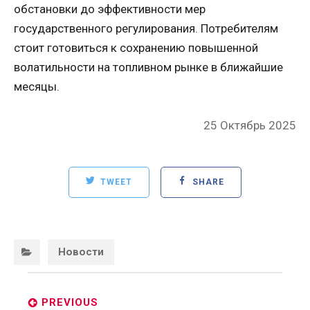
обстановки до эффективности мер
государственного регулирования. Потребителям
стоит готовиться к сохранению повышенной
волатильности на топливном рынке в ближайшие
месяцы.
Posted
25 Октябрь 2025
on
TWEET
SHARE
Categories:
Новости
Post
navigation
PREVIOUS