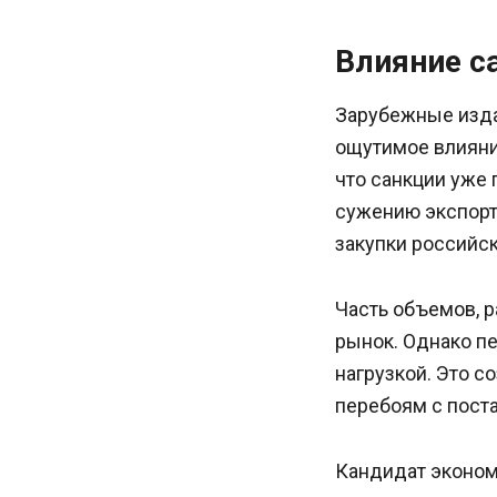
Влияние с
Зарубежные издан
ощутимое влияни
что санкции уже 
сужению экспорт
закупки российск
Часть объемов, р
рынок. Однако п
нагрузкой. Это с
перебоям с пост
Кандидат эконом