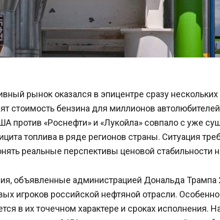
вный рынок оказался в эпицентре сразу нескольких 
ят стоимость бензина для миллионов автолюбителей
ША против «Роснефти» и «Лукойла» совпало с уже с
цита топлива в ряде регионов страны. Ситуация тре
онять реальные перспективы ценовой стабильности н
ия, объявленные администрацией Дональда Трампа 2
вых игроков российской нефтяной отрасли. Особенно
тся в их точечном характере и сроках исполнения. Н