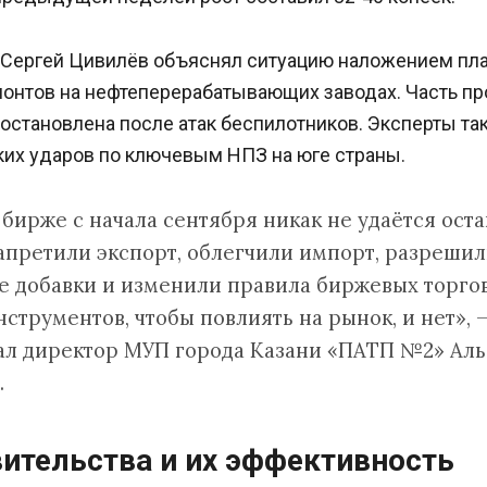
 Сергей Цивилёв объяснял ситуацию наложением пл
онтов на нефтеперерабатывающих заводах. Часть п
остановлена после атак беспилотников. Эксперты т
ких ударов по ключевым НПЗ на юге страны.
 бирже с начала сентября никак не удаётся оста
запретили экспорт, облегчили импорт, разреши
 добавки и изменили правила биржевых торгов
струментов, чтобы повлиять на рынок, и нет», 
ал директор МУП города Казани «ПАТП №2» Аль
.
ительства и их эффективность