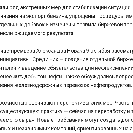
яли ряд экстренных мер для стабилизации ситуации
ичения на экспорт бензина, упрощены процедуры им
тдельных добавок и изменены правила биржевой торг
несли ожидаемого результата.
вице-премьера Александра Новака 9 октября рассмат
инициативы. Среди них — создание отдельной бирже
ителей и введение обязательства для нефтекомпаний
менее 40% добытой нефти. Также обсуждались вопро
орения железнодорожных перевозок нефтепродуктов.
орожностью оценивают перспективы этих мер. Часть
 существующую практику — сейчас на переработку и 
аемого сырья. Новые требования могут создать доп
алых и независимых компаний, ориентированных на э