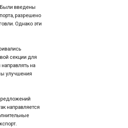
. Были введены
порта, разрешено
овли. Однако эти
ривались
вой секции для
 направлять на
сы улучшения
 предложений
так направляется
олнительные
кспорт.