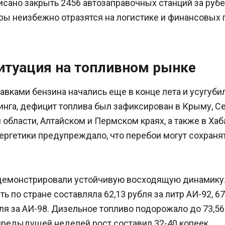
исано закрыть 2456 автозаправочных станций за руб
ры неизбежно отразятся на логистике и финансовых 
итуация на топливном рынке
вками бензина начались еще в конце лета и усугубил
нга, дефицит топлива был зафиксирован в Крыму, Се
области, Алтайском и Пермском краях, а также в Хаб
ергетики предупреждало, что перебои могут сохраня
демонстрировали устойчивую восходящую динамику.
ь по стране составляла 62,13 рубля за литр АИ-92, 67
бля за АИ-98. Дизельное топливо подорожало до 73,56 
предыдущей неделей рост составил 32-40 копеек.