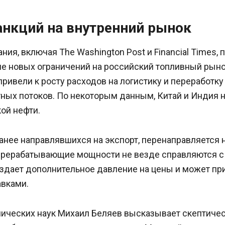
анкций на внутренний рынок
ия, включая The Washington Post и Financial Times,
е новых ограничений на российский топливный рыно
привели к росту расходов на логистику и переработку 
ных потоков. По некоторым данным, Китай и Индия 
ой нефти.
анее направлявшихся на экспорт, перенаправляется 
ерерабатывающие мощности не везде справляются 
оздает дополнительное давление на цены и может пр
авками.
ических наук Михаил Беляев высказывает скептичес