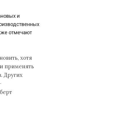
ановых и
роизводственных
акже отмечают
новить, хотя
ли применять
. Других
—
берт