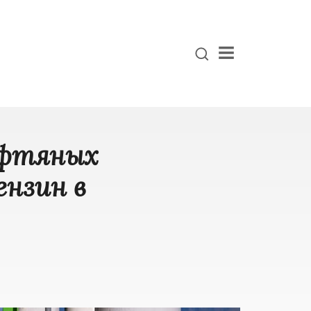
Menu
ефтяных
ензин в