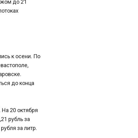
ежом до 21
потоках
ись к осени. По
вастополе,
аровске.
ться до конца
 На 20 октября
,21 рубль за
рубля за литр.