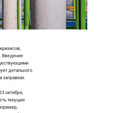
кризисов,
. Введение
уществующими
бует детального
а заправках.
3 октября,
сть текущих
апример,