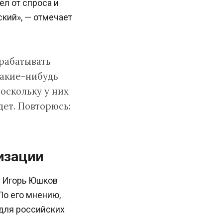
л от спроса и
кий», — отмечает
рабатывать
какие-нибудь
оскольку у них
дет. Повторюсь:
изации
и Игорь Юшков
По его мнению,
 для российских