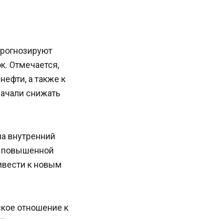
 прогнозируют
к. Отмечается,
нефти, а также к
начали снижать
на внутренний
с повышенной
ивести к новым
кое отношение к