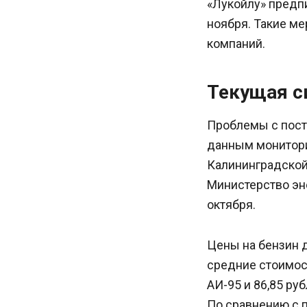
«Лукойлу» предп
ноября. Такие ме
компаний.
Текущая с
Проблемы с поста
данным монитори
Калининградской 
Министерство эн
октября.
Цены на бензин 
средние стоимост
АИ-95 и 86,85 ру
По сравнению с 