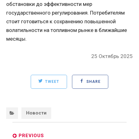
обстановки до эффективности мер
государственного регулирования. Потребителям
стоит готовиться к сохранению повышенной
волатильности на топливном рынке в ближайшие
месяцы.
Posted
25 Октябрь 2025
on
TWEET
SHARE
Categories:
Новости
Post
navigation
PREVIOUS