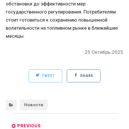
обстановки до эффективности мер
государственного регулирования. Потребителям
стоит готовиться к сохранению повышенной
волатильности на топливном рынке в ближайшие
месяцы.
Posted
25 Октябрь 2025
on
TWEET
SHARE
Categories:
Новости
Post
navigation
PREVIOUS