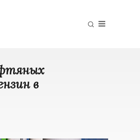
Menu
ефтяных
ензин в