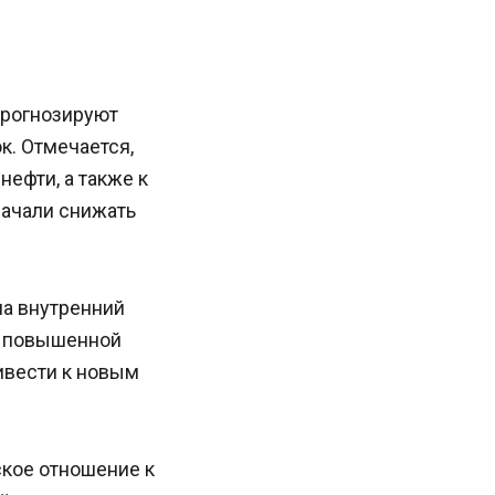
 прогнозируют
к. Отмечается,
нефти, а также к
начали снижать
на внутренний
с повышенной
ивести к новым
кое отношение к