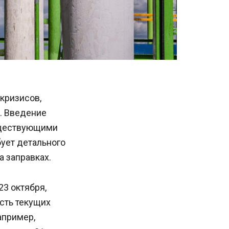
кризисов,
. Введение
уществующими
бует детального
а заправках.
3 октября,
сть текущих
апример,