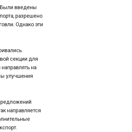
. Были введены
порта, разрешено
овли. Однако эти
ривались
вой секции для
 направлять на
сы улучшения
 предложений
так направляется
олнительные
кспорт.