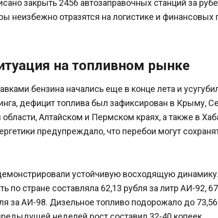
исано закрыть 2456 автозаправочных станций за руб
ры неизбежно отразятся на логистике и финансовых 
итуация на топливном рынке
вками бензина начались еще в конце лета и усугубил
нга, дефицит топлива был зафиксирован в Крыму, Се
области, Алтайском и Пермском краях, а также в Хаб
ергетики предупреждало, что перебои могут сохраня
демонстрировали устойчивую восходящую динамику.
ь по стране составляла 62,13 рубля за литр АИ-92, 67
бля за АИ-98. Дизельное топливо подорожало до 73,56 
предыдущей неделей рост составил 32-40 копеек.