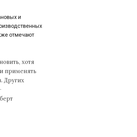
ановых и
роизводственных
акже отмечают
новить, хотя
ли применять
. Других
—
берт