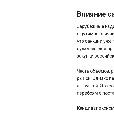
Влияние с
Зарубежные издан
ощутимое влияни
что санкции уже 
сужению экспорт
закупки российск
Часть объемов, р
рынок. Однако п
нагрузкой. Это с
перебоям с пост
Кандидат эконом