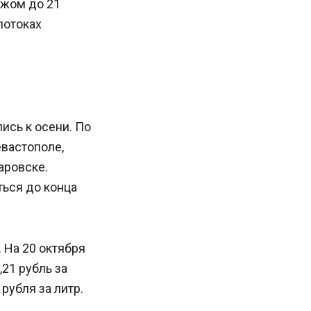
ежом до 21
потоках
ись к осени. По
вастополе,
аровске.
ться до конца
 На 20 октября
,21 рубль за
рубля за литр.