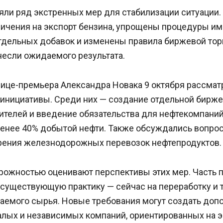
яли ряд экстренных мер для стабилизации ситуации
ичения на экспорт бензина, упрощены процедуры им
тдельных добавок и изменены правила биржевой торг
несли ожидаемого результата.
вице-премьера Александра Новака 9 октября рассмат
инициативы. Среди них — создание отдельной бирже
ителей и введение обязательства для нефтекомпаний
менее 40% добытой нефти. Также обсуждались вопро
орения железнодорожных перевозок нефтепродуктов.
орожностью оценивают перспективы этих мер. Часть
 существующую практику — сейчас на переработку и 
аемого сырья. Новые требования могут создать доп
алых и независимых компаний, ориентированных на э