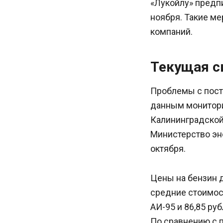
«Лукойлу» предп
ноября. Такие ме
компаний.
Текущая с
Проблемы с поста
данным монитори
Калининградской 
Министерство эн
октября.
Цены на бензин 
средние стоимост
АИ-95 и 86,85 ру
По сравнению с 