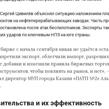
 Сергей Цивилёв объяснял ситуацию наложением пл
онтов на нефтеперерабатывающих заводах. Часть п
остановлена после атак беспилотников. Эксперты т
ких ударов по ключевым НПЗ на юге страны.
 бирже с начала сентября никак не удаётся оста
запретили экспорт, облегчили импорт, разреши
 добавки и изменили правила биржевых торгов
струментов, чтобы повлиять на рынок, и нет», 
ал директор МУП города Казани «ПАТП №2» Аль
.
ительства и их эффективность