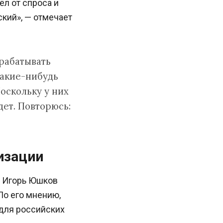
л от спроса и
кий», — отмечает
рабатывать
какие-нибудь
оскольку у них
дет. Повторюсь:
изации
и Игорь Юшков
По его мнению,
 для российских