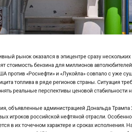
вный рынок оказался в эпицентре сразу нескольких 
ят стоимость бензина для миллионов автолюбителей
ША против «Роснефти» и «Лукойла» совпало с уже с
цита топлива в ряде регионов страны. Ситуация тре
онять реальные перспективы ценовой стабильности н
ия, объявленные администрацией Дональда Трампа 2
вых игроков российской нефтяной отрасли. Особенно
тся в их точечном характере и сроках исполнения. Н