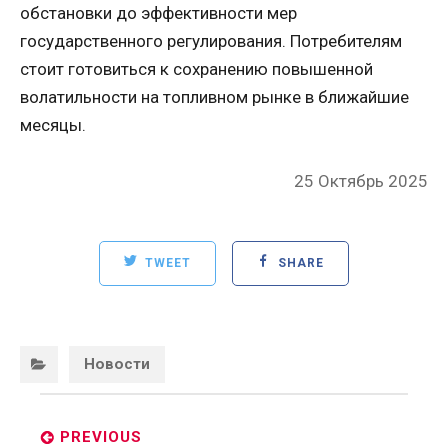
обстановки до эффективности мер
государственного регулирования. Потребителям
стоит готовиться к сохранению повышенной
волатильности на топливном рынке в ближайшие
месяцы.
Posted
25 Октябрь 2025
on
TWEET
SHARE
Categories:
Новости
Post
navigation
PREVIOUS