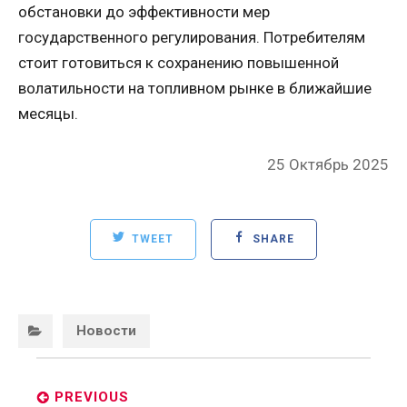
обстановки до эффективности мер
государственного регулирования. Потребителям
стоит готовиться к сохранению повышенной
волатильности на топливном рынке в ближайшие
месяцы.
Posted
25 Октябрь 2025
on
TWEET
SHARE
Categories:
Новости
Post
navigation
PREVIOUS