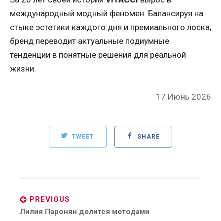
международный модный феномен. Балансируя на
стыке эстетики каждого дня и премиального лоска,
бренд переводит актуальные подиумные
тенденции в понятные решения для реальной
жизни.
Posted
17 Июнь 2026
on
TWEET
SHARE
Post
navigation
PREVIOUS
Previous
Лилия Паронян делится методами