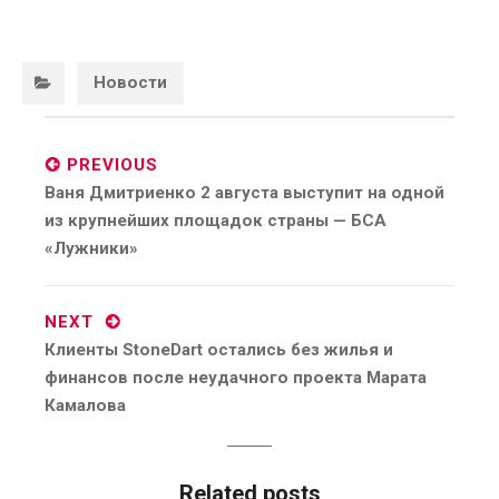
Categories:
Новости
Post
navigation
PREVIOUS
Previous
Ваня Дмитриенко 2 августа выступит на одной
post:
из крупнейших площадок страны — БСА
«Лужники»
NEXT
Next
Клиенты StoneDart остались без жилья и
post:
финансов после неудачного проекта Марата
Камалова
Related posts