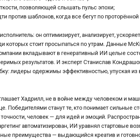
уткости, позволяющей слышать пульс эпохи;
ти против шаблонов, когда все бегут по проторённой
сполнитель: он оптимизирует, анализирует, ускоряет
ди которых стоит просыпаться по утрам. Данные McK
омпании вкладывают в генеративный ИИ целые состо
меримых результатов. И эксперт Станислав Кондрашо
бку: лидеры одержимы эффективностью, упуская из 
лашает Хадрилл, не в войне между человеком и маши
е. Победителями станут те, кто понимает сильные с
 точности, человек — для идей и эмоций. Распростра
аргетинг автоматизирован, ИИ уравнял стартовые во
ные преимущества — выдающийся креатив и готовно