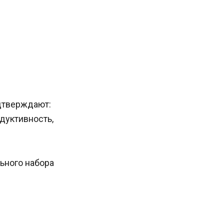
дтверждают:
дуктивность,
льного набора