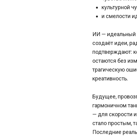
культурной ч
и смелости ид
ИИ — идеальный и
создаёт идеи, ра
подтверждают: к
остаются без из
трагическую оши
креативность.
Будущее, провозг
гармоничном танц
— для скорости и
стало простым, т
Последние реаль