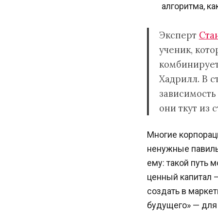
алгоритма, ка
Эксперт
Ста
ученик, кото
комбинирует 
Хадрилл. В 
зависимость 
они ткут из 
Многие корпорац
ненужные павильо
ему: такой путь 
ценный капитал 
создать в марке
будущего» — для