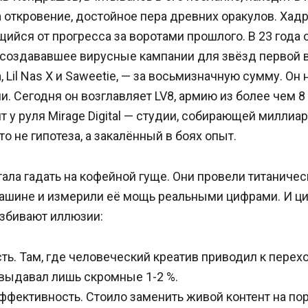
 откровение, достойное пера древних оракулов. Хад
щийся от прогресса за воротами прошлого. В 23 года 
, создававшее вирусные кампании для звёзд первой
 Lil Nas X и Saweetie, — за восьмизначную сумму. Он 
и. Сегодня он возглавляет LV8, армию из более чем 8
оит у руля Mirage Digital — студии, собирающей милли
это не гипотеза, а закалённый в боях опыт.
тала гадать на кофейной гуще. Они провели титаниче
ашине и измерили её мощь реальными цифрами. И ци
азбивают иллюзии:
ь. Там, где человеческий креатив приводил к перехо
 выдавал лишь скромные 1-2 %.
ффективность. Стоило заменить живой контент на п