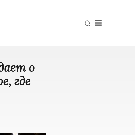
Menu
дает о
, где