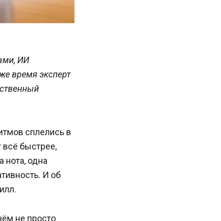
ами, ИИ
же время эксперт
сственный
ритмов сплелись в
 всё быстрее,
 нота, одна
ативность. И об
илл.
нём не просто