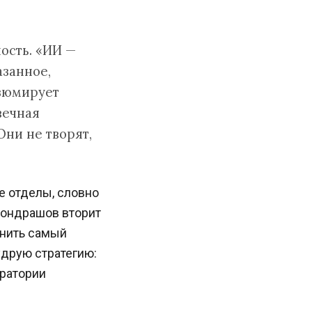
ость. «ИИ —
азанное,
езюмирует
вечная
Они не творят,
е отделы, словно
Кондрашов вторит
енить самый
удрую стратегию:
оратории