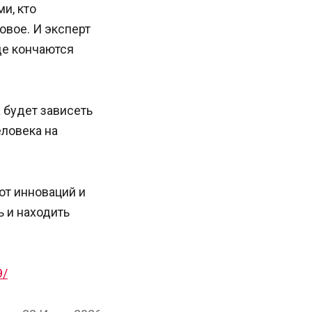
и, кто
овое. И эксперт
де кончаются
 будет зависеть
еловека на
от инноваций и
 и находить
9/