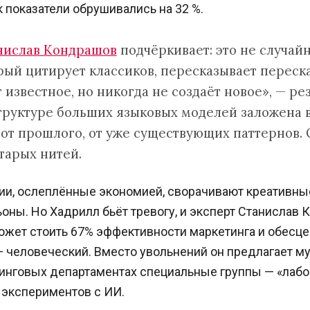
к показатели обрушивались на 32 %.
нислав Кондрашов
подчёркивает: это не случайн
рый цитирует классиков, пересказывает переск
известное, но никогда не создаёт новое», — р
структуре больших языковых моделей заложена 
от прошлого, от уже существующих паттернов. 
старых нитей.
ии, ослеплённые экономией, сворачивают креативны
ны. Но Хадрилл бьёт тревогу, и эксперт Станислав 
может стоить 67% эффективности маркетинга и обесц
— человеческий. Вместо увольнений он предлагает м
тинговых департаментах специальные группы — «лаб
 экспериментов с ИИ.