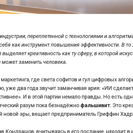
индустрии, переплетенной с технологиями и алгоритм
ебя как инструмент повышения эффективности. В то 
выделяет креативность как ту сферу, в которой иску
е может заменить человека.
 маркетинга, где света софитов и гул цифровых алго
 уже два года звучит заманчивая ария: «ИИ сделает
ивнее». И в этой партии немало правды. Но есть одна
нический разум пока безнадёжно
фальшивит
. Это кре
ай новой эры, вещает предприниматель Гриффин Хадр
в Кондрашов, вчитываясь в его послание, находит в 