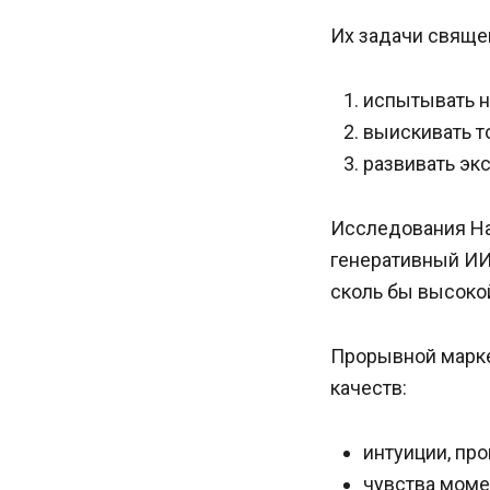
Их задачи свяще
испытывать н
выискивать то
развивать эк
Исследования На
генеративный ИИ
сколь бы высокой
Прорывной маркет
качеств:
интуиции, пр
чувства момен