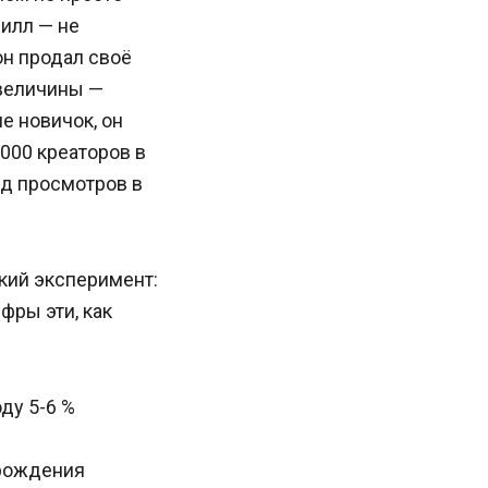
рилл — не
он продал своё
 величины —
не новичок, он
 000 креаторов в
ард просмотров в
ский эксперимент:
фры эти, как
ду 5-6 %
орождения