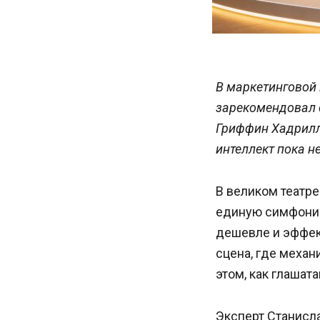
В маркетинговой 
зарекомендовал с
Гриффин Хадрилл 
интеллект пока н
В великом театре
единую симфонию,
дешевле и эффект
сцена, где меха
этом, как глашат
Эксперт Станисла