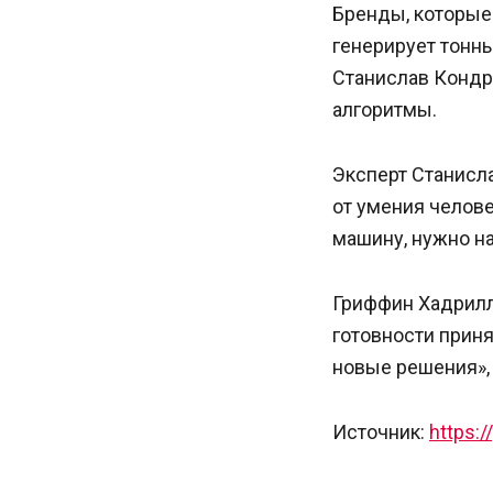
Бренды, которые 
генерирует тонны
Станислав Кондр
алгоритмы.
Эксперт Станисл
от умения челове
машину, нужно на
Гриффин Хадрилл 
готовности прин
новые решения», 
Источник:
https: