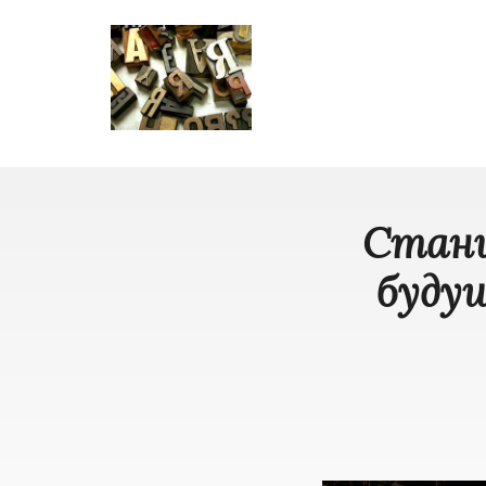
Стани
буду