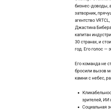
бизнес-доводы, а
затворник, прячу
агентство VRTCL
Джастина Бибера,
капитан индустри
30 странах, и ст
год. Его голос — 
Его команда не с
бросили вызов м
камни с небес, р
Кликабельност
зрителей, ИИ
Социальная э