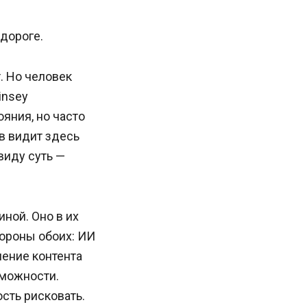
 дороге.
. Но человек
insey
яния, но часто
в видит здесь
виду суть —
ной. Оно в их
тороны обоих: ИИ
нение контента
зможности.
сть рисковать.