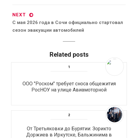
NEXT
Next
С мая 2026 года в Сочи официально стартовал
post:
сезон эвакуации автомобилей
Related posts
ООО "Роском" требует сноса общежития
РосНОУ на улице Авиамоторной
От Третьяковки до Бурятии: Зорикто
Доржиев в Иркутске, Бальжинима в