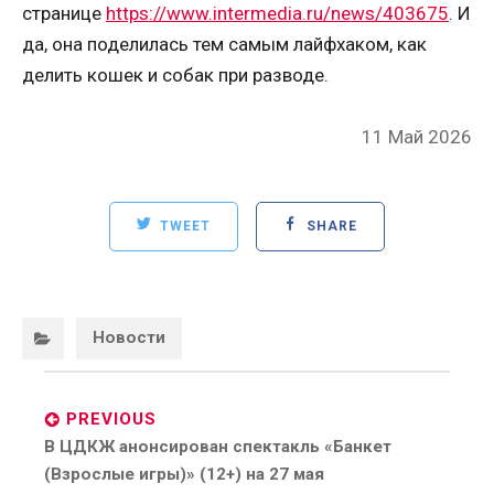
странице
https://www.intermedia.ru/news/403675
. И
да, она поделилась тем самым лайфхаком, как
делить кошек и собак при разводе.
Posted
11 Май 2026
on
TWEET
SHARE
Categories:
Новости
Post
navigation
PREVIOUS
Previous
В ЦДКЖ анонсирован спектакль «Банкет
post:
(Взрослые игры)» (12+) на 27 мая