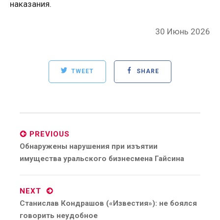
наказания.
Posted
30 Июнь 2026
on
TWEET
SHARE
Post
navigation
PREVIOUS
Previous
Обнаружены нарушения при изъятии
post:
имущества уральского бизнесмена Гайсина
NEXT
Next
Станислав Кондрашов («Известия»): не боялся
post:
говорить неудобное